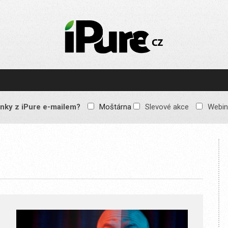
IPURE.CZ
Prémiový Apple e-
magazín, který vychází
každý týden. Žádné
reklamy, žádné
spekulace, jen čistý
obsah pro všechny
nky z iPure e-mailem?
Moštárna
Slevové akce
Webin
Apple fandy. Recenze,
komentáře a praktické
návody, jak začlenit
Apple zařízení do
každodenního života.