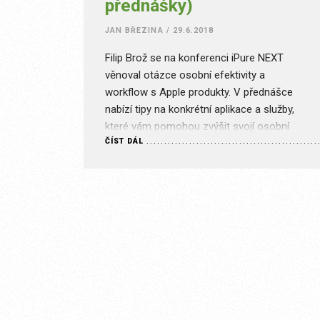
přednášky)
JAN BŘEZINA
/
29.6.2018
Filip Brož se na konferenci iPure NEXT
věnoval otázce osobní efektivity a
workflow s Apple produkty. V přednášce
nabízí tipy na konkrétní aplikace a služby,
které vám pomohou zvýšit svojí osobní
ČÍST DÁL
efektivitu. Stránka je určena pouze pro
předplatitele s příslušným typem
předplatného. Je nám líto, ale k této
stránce aktuálně nemáte přístup. Co může
být…