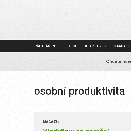
Skip
to
content
PŘIHLÁŠENÍ
E-SHOP
IPURE.CZ
O NÁS
Chcete novi
osobní produktivita
MAGAZÍN