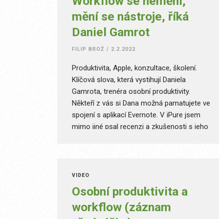
Workflow se nemění,
mění se nástroje, říká
Daniel Gamrot
FILIP BROŽ
/
2.2.2022
Produktivita, Apple, konzultace, školení.
Klíčová slova, která vystihují Daniela
Gamrota, trenéra osobní produktivity.
Někteří z vás si Dana možná pamatujete ve
spojení s aplikací Evernote. V iPure jsem
mimo jiné psal recenzi a zkušenosti s jeho
notebookem FOCUS a v neposlední řadě se
mnohokrát objevil v Koncilu iPure či na
našich konferencích. Zajímalo mě, kam se
Dan posunul nejen ve svém workflow, ale i
VIDEO
nástrojích. Evernote již dávno opustil. Co
Osobní produktivita a
aktuálně používá? A jak vnímá produkty
workflow (záznam
Apple?