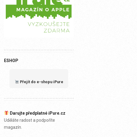
ESHOP
Přejít do e-shopu iPure
Darujte předplatné iPure.cz
Uděláte radost a podpoříte
magazín.