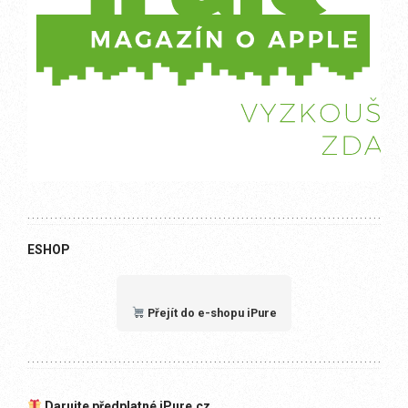
ESHOP
Přejít do e-shopu iPure
Darujte předplatné iPure.cz