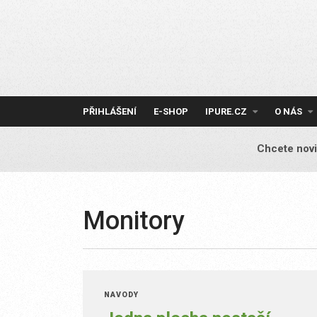
Skip
to
content
PŘIHLÁŠENÍ
E-SHOP
IPURE.CZ
O NÁS
Chcete novi
Monitory
NÁVODY