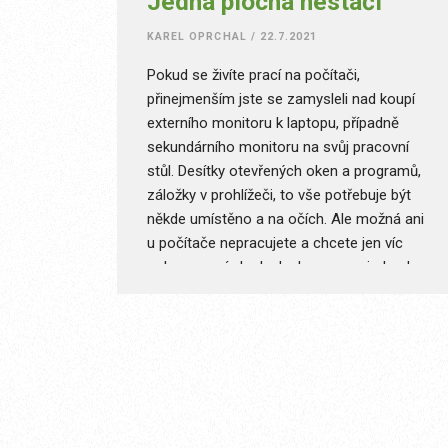
Jedna plocha nestačí
KAREL OPRCHAL
/
22.7.2021
Pokud se živíte prací na počítači,
přinejmenším jste se zamysleli nad koupí
externího monitoru k laptopu, případně
sekundárního monitoru na svůj pracovní
stůl. Desítky otevřených oken a programů,
záložky v prohlížeči, to vše potřebuje být
někde umístěno a na očích. Ale možná ani
u počítače nepracujete a chcete jen víc
zobrazovací plochy ke konzumaci obsahu,
monitor navíc se prostě hodí. Tak proč
jsem se o něj nechal připravit?