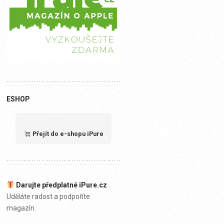
ESHOP
Přejít do e-shopu iPure
Darujte předplatné iPure.cz
Uděláte radost a podpoříte
magazín.