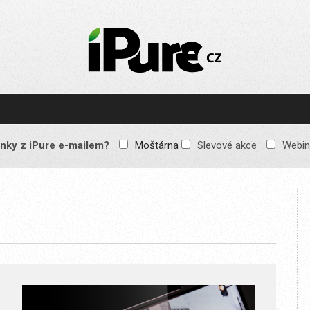
IPURE.CZ
Prémiový Apple e-
magazín, který vychází
každý týden. Žádné
reklamy, žádné
spekulace, jen čistý
obsah pro všechny
nky z iPure e-mailem?
Moštárna
Slevové akce
Webin
Apple fandy. Recenze,
komentáře a praktické
návody, jak začlenit
Apple zařízení do
každodenního života.