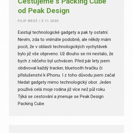
Cestujeme s Packing Cube
od Peak Design
FILIP BROŽ
/
5.11.2020
Existují technologické gadgety a pak ty ostatní.
Nevím, zda to vnímáte podobně, ale někdy mám
pocit, že v oblasti technologických vychytávek
bylo již vše objeveno. Už dlouho se mi nestalo, že
bych z něčeho byl uchvácen. Před pár lety jsem
obdivoval každý tracker, bluetooth hračku či
příslušenství k iPhonu. I z toho důvodu jsem začal
hledat gadgety mimo technologický obor. Jeden
používá celá moje rodina již více než půl roku.
Týká se cestování a jmenuje se Peak Design
Packing Cube.