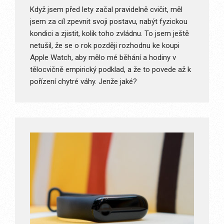
Když jsem před lety začal pravidelně cvičit, měl
jsem za cíl zpevnit svoji postavu, nabýt fyzickou
kondici a zjistit, kolik toho zvládnu. To jsem ještě
netušil, že se o rok později rozhodnu ke koupi
Apple Watch, aby mělo mé běhání a hodiny v
tělocvičně empirický podklad, a že to povede až k
pořízení chytré váhy. Jenže jaké?