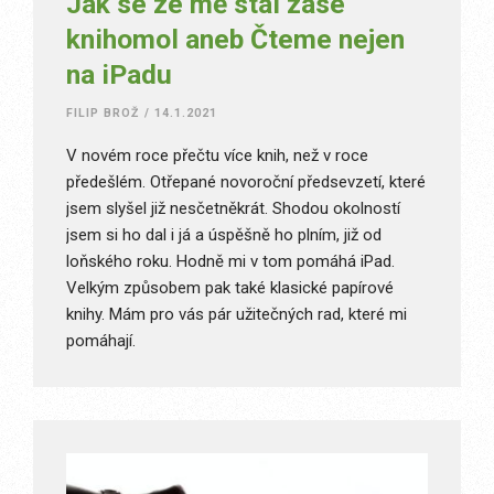
Jak se ze mě stal zase
knihomol aneb Čteme nejen
na iPadu
FILIP BROŽ
/
14.1.2021
V novém roce přečtu více knih, než v roce
předešlém. Otřepané novoroční předsevzetí, které
jsem slyšel již nesčetněkrát. Shodou okolností
jsem si ho dal i já a úspěšně ho plním, již od
loňského roku. Hodně mi v tom pomáhá iPad.
Velkým způsobem pak také klasické papírové
knihy. Mám pro vás pár užitečných rad, které mi
pomáhají.