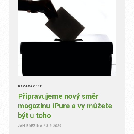
NEZAŘAZENÉ
Připravujeme nový směr
magazínu iPure a vy můžete
být u toho
JAN BŘEZINA
/
3.9.2020