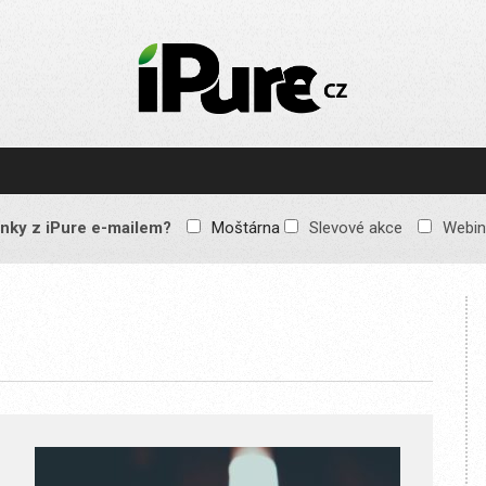
IPURE.CZ
Prémiový Apple e-
magazín, který vychází
každý týden. Žádné
reklamy, žádné
spekulace, jen čistý
obsah pro všechny
nky z iPure e-mailem?
Moštárna
Slevové akce
Webin
Apple fandy. Recenze,
komentáře a praktické
návody, jak začlenit
Apple zařízení do
každodenního života.