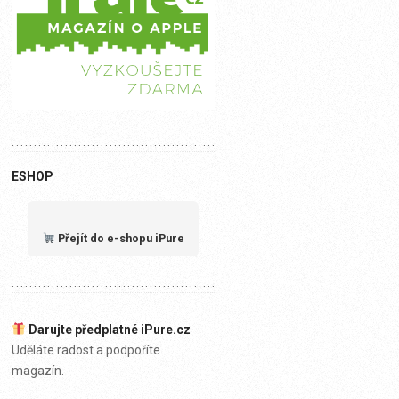
ESHOP
Přejít do e-shopu iPure
Darujte předplatné iPure.cz
Uděláte radost a podpoříte
magazín.