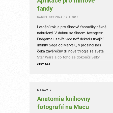
Aplikace pro filmové
fandy
DANIEL BŘEZINA
/
4.4.2019
Letošní rok je pro filmové fanoušky pěkně
nabušený. V dubnu se filmem Avengers:
Endgame uzavře více než dekádu trvající
Infinity Saga od Marvelu, v prosinci nás
čeká závěrečný díl nové trilogie ze světa
Star Wars a do toho se dokončil velký
nákup studia Fox, které přechází pod
ČÍST DÁL
značku Disney. Navíc se nám výrazně
rozšiřuje trh…
MAGAZÍN
Anatomie knihovny
fotografií na Macu