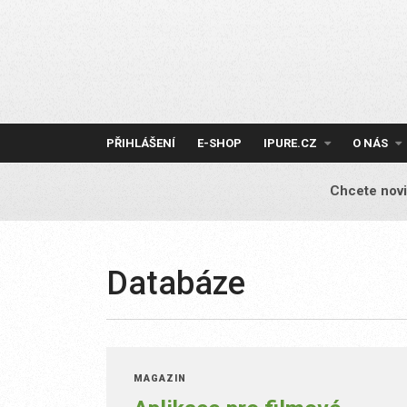
Skip
to
content
PŘIHLÁŠENÍ
E-SHOP
IPURE.CZ
O NÁS
Chcete novi
Databáze
MAGAZÍN