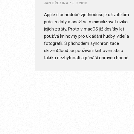
JAN BŘEZINA
/
6.9.2018
Apple dlouhodobě zjednodušuje uživatelům
práci s daty a snaží se minimalizovat riziko
jejich ztráty. Proto v macOS již desítky let
používá knihovny pro ukládání hudby, videí a
fotografií. S příchodem synchronizace
skrze iCloud se používání knihoven stalo
takřka nezbytností a přináší opravdu hodně
výhod.