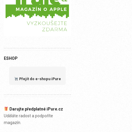
ESHOP
Přejít do e-shopu iPure
Darujte předplatné iPure.cz
Uděláte radost a podpoříte
magazín.