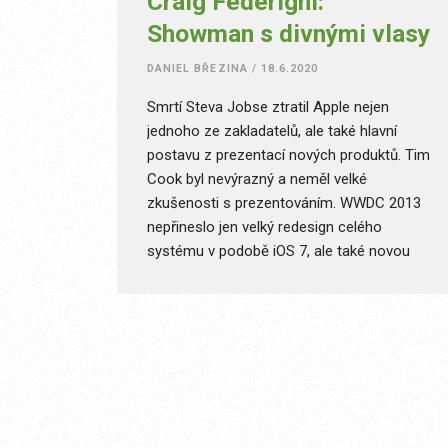
Craig Federighi:
Showman s divnými vlasy
DANIEL BŘEZINA
/
18.6.2020
Smrtí Steva Jobse ztratil Apple nejen
jednoho ze zakladatelů, ale také hlavní
postavu z prezentací nových produktů. Tim
Cook byl nevýrazný a neměl velké
zkušenosti s prezentováním. WWDC 2013
nepřineslo jen velký redesign celého
systému v podobě iOS 7, ale také novou
prezentační hvězdu – Craiga Federighi,
Senior Vice Presidenta pro software.