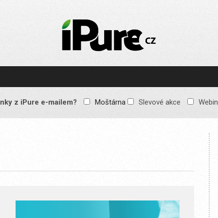
IPURE.CZ
Prémiový Apple e-
magazín, který vychází
každý týden. Žádné
reklamy, žádné
spekulace, jen čistý
obsah pro všechny
nky z iPure e-mailem?
Moštárna
Slevové akce
Webin
Apple fandy. Recenze,
komentáře a praktické
návody, jak začlenit
Apple zařízení do
každodenního života.