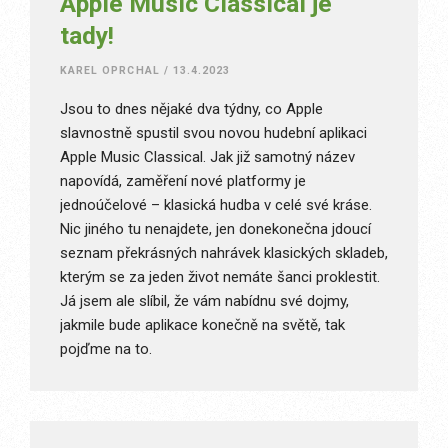
Apple Music Classical je
tady!
KAREL OPRCHAL
/
13.4.2023
Jsou to dnes nějaké dva týdny, co Apple
slavnostně spustil svou novou hudební aplikaci
Apple Music Classical. Jak již samotný název
napovídá, zaměření nové platformy je
jednoúčelové – klasická hudba v celé své kráse.
Nic jiného tu nenajdete, jen donekonečna jdoucí
seznam překrásných nahrávek klasických skladeb,
kterým se za jeden život nemáte šanci proklestit.
Já jsem ale slíbil, že vám nabídnu své dojmy,
jakmile bude aplikace konečně na světě, tak
pojďme na to.