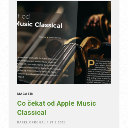
MAGAZÍN
Co čekat od Apple Music
Classical
KAREL OPRCHAL
/
23.3.2023