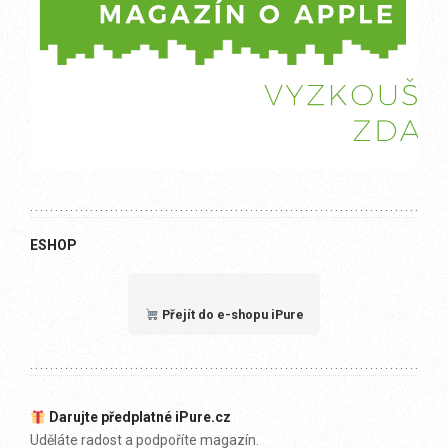
ESHOP
Přejít do e-shopu iPure
Darujte předplatné iPure.cz
Uděláte radost a podpoříte magazín.