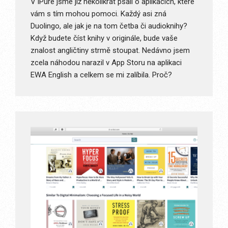
V iPure jsme již několikrát psali o aplikacích, které
vám s tím mohou pomoci. Každý asi zná
Duolingo, ale jak je na tom četba či audioknihy?
Když budete číst knihy v originále, bude vaše
znalost angličtiny strmě stoupat. Nedávno jsem
zcela náhodou narazil v App Storu na aplikaci
EWA English a celkem se mi zalíbila. Proč?