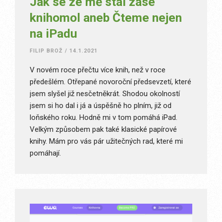
Jak se ze mě stal zase
knihomol aneb Čteme nejen
na iPadu
FILIP BROŽ
/
14.1.2021
V novém roce přečtu více knih, než v roce
předešlém. Otřepané novoroční předsevzetí, které
jsem slyšel již nesčetněkrát. Shodou okolností
jsem si ho dal i já a úspěšně ho plním, již od
loňského roku. Hodně mi v tom pomáhá iPad.
Velkým způsobem pak také klasické papírové
knihy. Mám pro vás pár užitečných rad, které mi
pomáhají.