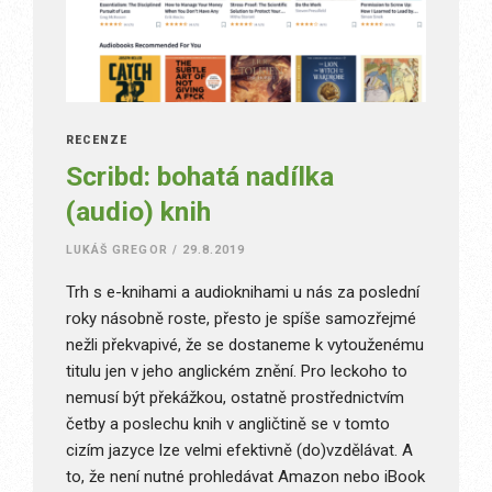
RECENZE
Scribd: bohatá nadílka
(audio) knih
LUKÁŠ GREGOR
/
29.8.2019
Trh s e-knihami a audioknihami u nás za poslední
roky násobně roste, přesto je spíše samozřejmé
nežli překvapivé, že se dostaneme k vytouženému
titulu jen v jeho anglickém znění. Pro leckoho to
nemusí být překážkou, ostatně prostřednictvím
četby a poslechu knih v angličtině se v tomto
cizím jazyce lze velmi efektivně (do)vzdělávat. A
to, že není nutné prohledávat Amazon nebo iBook