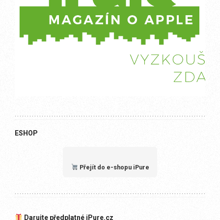
ESHOP
Přejít do e-shopu iPure
Darujte předplatné iPure.cz