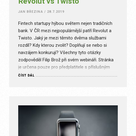
Revolut vs Twisto
JAN BŘEZINA
/
28.7.2019
Fintech startupy hýbou světem nejen tradičních
bank. V ČR mezi nejpopulárnější patří Revolut a
Twisto. Jaký je mezi těmito dvěma službami
rozdíl? Kdy kterou zvolit? Doplňují se nebo si
navzájem konkurují? Všechny tyto otázky
zodpověděl Filip Brož při svém webináři. Stránka
je určena pouze pro předplatitele s příslušným
typem předplatného. Je nám líto, ale k…
ČÍST DÁL