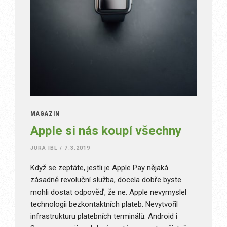
MAGAZÍN
Apple si nás koupí všechny
JURA IBL
/
7.3.2019
Když se zeptáte, jestli je Apple Pay nějaká
zásadně revoluční služba, docela dobře byste
mohli dostat odpověď, že ne. Apple nevymyslel
technologii bezkontaktních plateb. Nevytvořil
infrastrukturu platebních terminálů. Android i