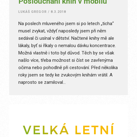
Poslouchání knih v mobilu
LUKÁŠ GREGOR
/
8.3.2018
Na poslech mluveného jsem si po letech „ticha“
musel zvykat, vždyť naposledy jsem při něm
sedával či usínal v dětství. Načtené knihy mě ale
lákaly, byť si říkaly o nemalou dávku koncentrace.
Možná vlastně i toto byl důvod. Těch by se však
našlo více, třeba možnost si číst se zavřenýma
očima nebo pohodlně při cestování. Před několika
roky jsem se tedy ke zvukovým knihám vrátil. A
naprosto se zamiloval…