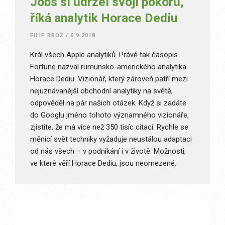
Jobs si udržel svoji pokoru,
říká analytik Horace Dediu
FILIP BROŽ
/
6.9.2018
Král všech Apple analytiků. Právě tak časopis
Fortune nazval rumunsko-amerického analytika
Horace Dediu. Vizionář, který zároveň patří mezi
nejuznávanější obchodní analytiky na světě,
odpověděl na pár našich otázek. Když si zadáte
do Googlu jméno tohoto významného vizionáře,
zjistíte, že má více než 350 tisíc citací. Rychle se
měnící svět techniky vyžaduje neustálou adaptaci
od nás všech – v podnikání i v životě. Možnosti,
ve které věří Horace Dediu, jsou neomezené.