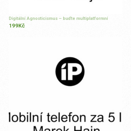
Digitální Agnosticismus – buďte multiplatformní
199
Kč