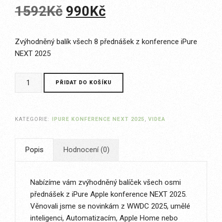
Původní
Aktuální
1592
Kč
990
Kč
cena
cena
Zvýhodněný balík všech 8 přednášek z konference iPure
byla:
je:
NEXT 2025
1592Kč.
990Kč.
iPure
PŘIDAT DO KOŠÍKU
konference
NEXT
2025
KATEGORIE:
IPURE KONFERENCE NEXT 2025
,
VIDEA
-
balíček
všech
Popis
Hodnocení (0)
přednášek
množství
Nabízíme vám zvýhodněný balíček všech osmi
přednášek z iPure Apple konference NEXT 2025.
Věnovali jsme se novinkám z WWDC 2025, umělé
inteligenci, Automatizacím, Apple Home nebo