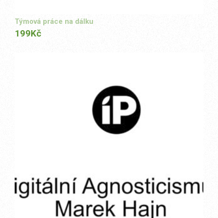
Týmová práce na dálku
199
Kč