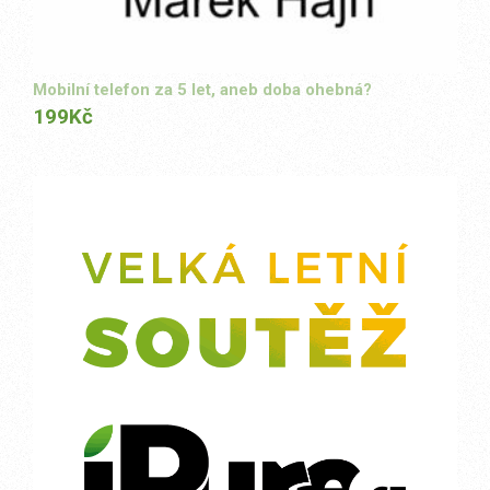
Mobilní telefon za 5 let, aneb doba ohebná?
199
Kč