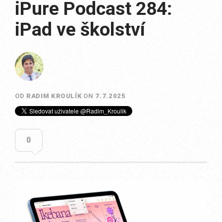
iPure Podcast 284:
iPad ve školství
OD
RADIM KROULÍK
ON
7.7.2025
0