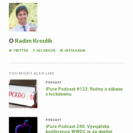
O
Radim Kroulík
TWITTER
FACEBOOK
INSTAGRAM
YOU MIGHT ALSO LIKE
PODCAST
iPure Podcast #122: Rutiny a zábava
v lockdownu
PODCAST
iPure Podcast 240: Vývojářská
konference WWDC je za dveřmi