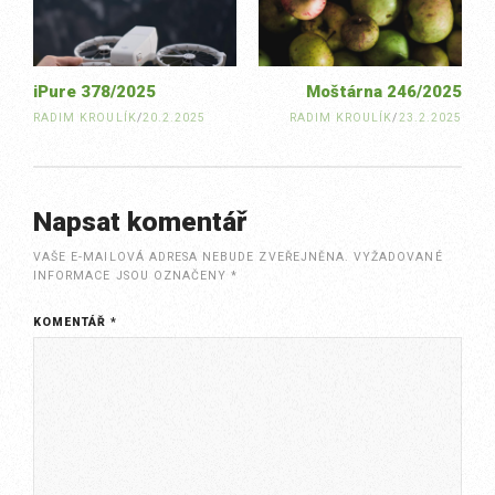
iPure 378/2025
Moštárna 246/2025
RADIM KROULÍK
/
20.2.2025
RADIM KROULÍK
/
23.2.2025
Napsat komentář
VAŠE E-MAILOVÁ ADRESA NEBUDE ZVEŘEJNĚNA.
VYŽADOVANÉ
INFORMACE JSOU OZNAČENY
*
KOMENTÁŘ
*