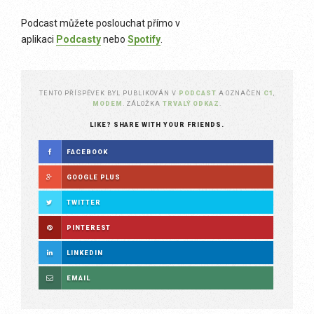
Podcast můžete poslouchat přímo v
aplikaci
Podcasty
nebo
Spotify
.
TENTO PŘÍSPĚVEK BYL PUBLIKOVÁN V
PODCAST
A OZNAČEN
C1
,
MODEM
. ZÁLOŽKA
TRVALÝ ODKAZ
.
LIKE? SHARE WITH YOUR FRIENDS.
FACEBOOK
GOOGLE PLUS
TWITTER
PINTEREST
LINKEDIN
EMAIL