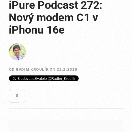
iPure Podcast 272:
Nový modem C1 v
iPhonu 16e
OD
RADIM KROULÍK
ON
22.2.2025
0