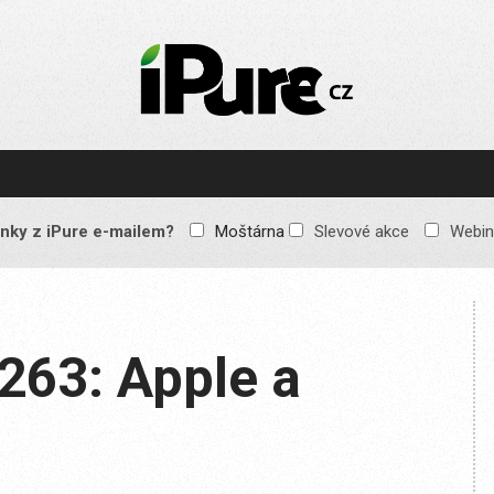
IPURE.CZ
Prémiový Apple e-
magazín, který vychází
každý týden. Žádné
reklamy, žádné
spekulace, jen čistý
obsah pro všechny
nky z iPure e-mailem?
Moštárna
Slevové akce
Webin
Apple fandy. Recenze,
komentáře a praktické
návody, jak začlenit
Apple zařízení do
každodenního života.
263: Apple a