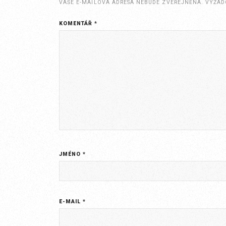
VAŠE E-MAILOVÁ ADRESA NEBUDE ZVEŘEJNĚNA.
VYŽAD
KOMENTÁŘ
*
JMÉNO
*
E-MAIL
*