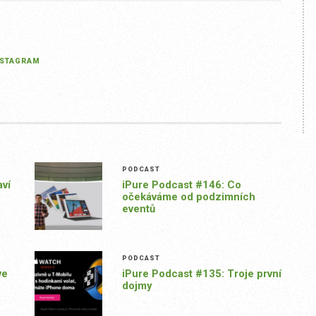
NSTAGRAM
PODCAST
aví
iPure Podcast #146: Co
očekáváme od podzimních
eventů
PODCAST
ve
iPure Podcast #135: Troje první
dojmy