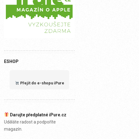
ESHOP
Přejít do e-shopu iPure
Darujte předplatné iPure.cz
Uděláte radost a podpoříte
magazín.