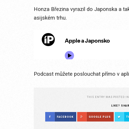
Honza Březina vyrazil do Japonska a tak
asijském trhu.
Podcast můžete poslouchat přímo v apl
THIS ENTRY WAS POSTED I
LIKE? SHA
FACEBOOK
GOOGLE PLUS
T