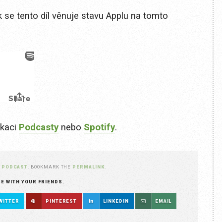
 se tento díl věnuje stavu Applu na tomto
ikaci
Podcasty
nebo
Spotify
.
N
PODCAST
. BOOKMARK THE
PERMALINK
.
RE WITH YOUR FRIENDS.
WITTER
PINTEREST
LINKEDIN
EMAIL