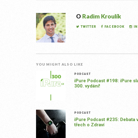
O
Radim Kroulík
TWITTER
FACEBOOK
I
YOU MIGHT ALSO LIKE
PODCAST
iPure Podcast #198: iPure sl
300. vydání!
PODCAST
iPure Podcast #235: Debata 
třech o Zdraví