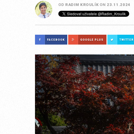
OD
RADIM KROULÍK
ON
23.11.2024
FACEBOOK
GOOGLE PLUS
TWITTER