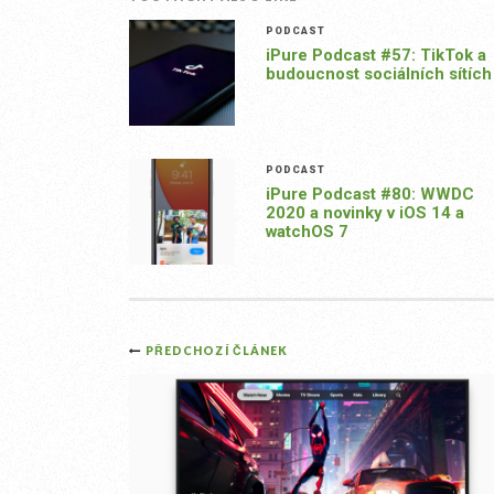
PODCAST
iPure Podcast #57: TikTok a
budoucnost sociálních sítích
PODCAST
iPure Podcast #80: WWDC
2020 a novinky v iOS 14 a
watchOS 7
Post
PŘEDCHOZÍ ČLÁNEK
navigation