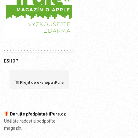
ESHOP
Přejít do e-shopu iPure
Darujte předplatné iPure.cz
Uděláte radost a podpoříte
magazín.