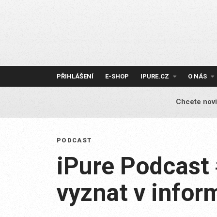
Skip
to
content
PŘIHLÁŠENÍ
E-SHOP
IPURE.CZ
O NÁS
Chcete novi
PODCAST
iPure Podcast 
vyznat v infor