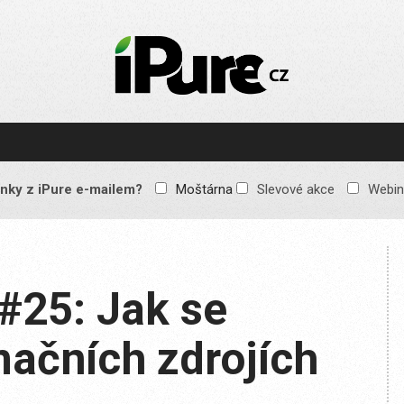
IPURE.CZ
Prémiový Apple e-
magazín, který vychází
každý týden. Žádné
reklamy, žádné
spekulace, jen čistý
obsah pro všechny
nky z iPure e-mailem?
Moštárna
Slevové akce
Webin
Apple fandy. Recenze,
komentáře a praktické
návody, jak začlenit
Apple zařízení do
každodenního života.
#25: Jak se
mačních zdrojích