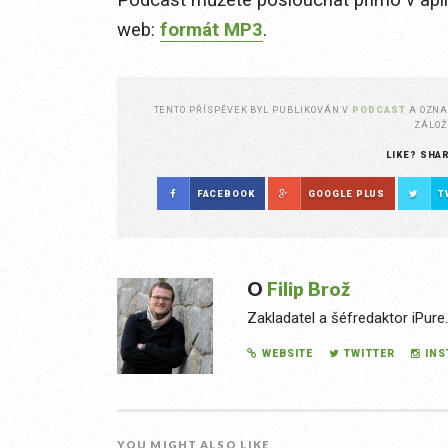
Podcast můžete poslouchat přímo v apl
web:
formát MP3
.
TENTO PŘÍSPĚVEK BYL PUBLIKOVÁN V
PODCAST
A OZN
ZÁLO
LIKE? SHA
FACEBOOK
GOOGLE PLUS
T
O
Filip Brož
Zakladatel a šéfredaktor iPure
WEBSITE
TWITTER
IN
YOU MIGHT ALSO LIKE