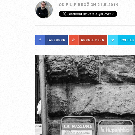
OD
FILIP BROŽ
ON
21.5.2019
FACEBOOK
GOOGLE PLUS
TWITTER