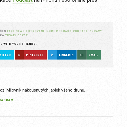
ikace
Podcast
na iPhonu nebo online přes
AČEN
FAKE NEWS
,
FILTROVÁNÍ
,
IPURE PODCAST
,
PODCAST
,
ZPRÁVY
.
ŽKA
TRVALÝ ODKAZ
.
RE WITH YOUR FRIENDS.
WITTER
PINTEREST
LINKEDIN
EMAIL
.cz. Milovník nakousnutých jablek všeho druhu.
STAGRAM