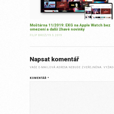
Moštárna 11/2019: EKG na Apple Watch bez
omezení a další žhavé novinky
FILIP BROŽ
/
19.5.2019
Napsat komentář
VAŠE E-MAILOVÁ ADRESA NEBUDE ZVEŘEJNĚNA.
VYŽAD
KOMENTÁŘ
*