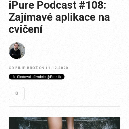
iPure Podcast #108:
Zajímavé aplikace na
cvičení
OD
FILIP BROŽ
ON
11.12.2020
0