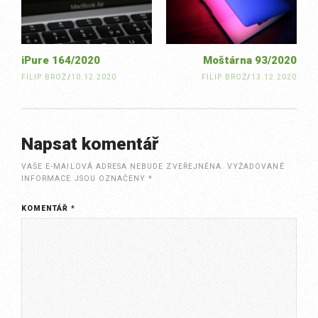
iPure 164/2020
Moštárna 93/2020
FILIP BROŽ
/
10.12.2020
FILIP BROŽ
/
13.12.2020
Napsat komentář
VAŠE E-MAILOVÁ ADRESA NEBUDE ZVEŘEJNĚNA.
VYŽADOVANÉ
INFORMACE JSOU OZNAČENY
*
KOMENTÁŘ
*