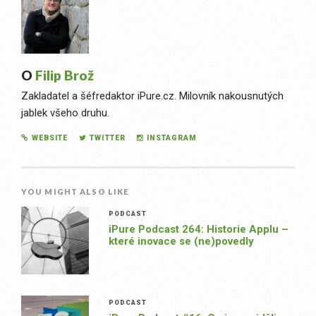
O
Filip Brož
Zakladatel a šéfredaktor iPure.cz. Milovník nakousnutých
jablek všeho druhu.
WEBSITE
TWITTER
INSTAGRAM
YOU MIGHT ALSO LIKE
PODCAST
iPure Podcast 264: Historie Applu –
které inovace se (ne)povedly
PODCAST