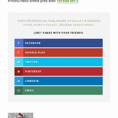
iPhonu nebo online přes web:
formát
MP3
.
TENTO PŘÍSPĚVEK BYL PUBLIKOVÁN V
PODCAST
A OZNAČEN
IPURE
,
IPURE PODCAST
. ZÁLOŽKA
TRVALÝ ODKAZ
.
LIKE? SHARE WITH YOUR FRIENDS.
FACEBOOK
GOOGLE PLUS
TWITTER
PINTEREST
LINKEDIN
EMAIL