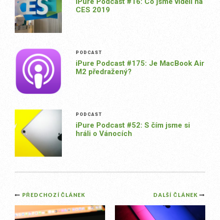
iPure Podcast #16: Co jsme viděli na
CES 2019
PODCAST
iPure Podcast #175: Je MacBook Air
M2 předražený?
PODCAST
iPure Podcast #52: S čím jsme si
hráli o Vánocích
Post
PŘEDCHOZÍ ČLÁNEK
DALŠÍ ČLÁNEK
navigation