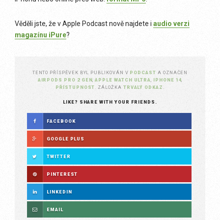
Věděli jste, že v Apple Podcast nově najdete i
audio verzi
magazínu iPure
?
TENTO PŘÍSPĚVEK BYL PUBLIKOVÁN V
PODCAST
A OZNAČEN
AIRPODS PRO 2 GEN
,
APPLE WATCH ULTRA
,
IPHONE 14
,
PŘÍSTUPNOST
. ZÁLOŽKA
TRVALÝ ODKAZ
.
LIKE? SHARE WITH YOUR FRIENDS.
FACEBOOK
GOOGLE PLUS
TWITTER
PINTEREST
LINKEDIN
EMAIL