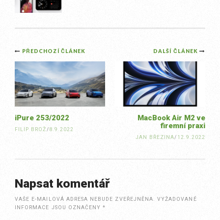
Post
PŘEDCHOZÍ ČLÁNEK
DALŠÍ ČLÁNEK
navigation
iPure 253/2022
MacBook Air M2 ve
firemní praxi
FILIP BROŽ
/
8.9.2022
JAN BŘEZINA
/
12.9.2022
Napsat komentář
VAŠE E-MAILOVÁ ADRESA NEBUDE ZVEŘEJNĚNA.
VYŽADOVANÉ
INFORMACE JSOU OZNAČENY
*