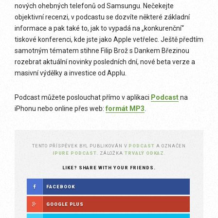
nových ohebných telefonů od Samsungu. Nečekejte
objektivní recenzi, v podcastu se dozvíte některé základní
informace a pak také to, jak to vypadá na „konkurenční“
tiskové konferenci, kde jste jako Apple vetřelec. Ještě předtím
samotným tématem stihne Filip Brož s Dankem Březinou
rozebrat aktuální novinky posledních dní, nové beta verze a
masivní výdělky a investice od Applu.
Podcast můžete poslouchat přímo v aplikaci
Podcast
na
iPhonu nebo online přes web:
formát MP3
.
TENTO PŘÍSPĚVEK BYL PUBLIKOVÁN V
PODCAST
A OZNAČEN
IPURE PODCAST
. ZÁLOŽKA
TRVALÝ ODKAZ
.
LIKE? SHARE WITH YOUR FRIENDS.
FACEBOOK
GOOGLE PLUS