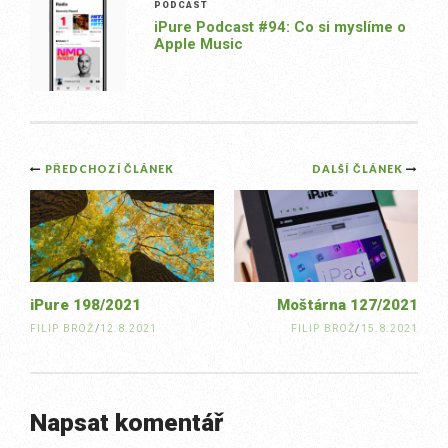
PODCAST
iPure Podcast #94: Co si myslíme o
Apple Music
Post
PŘEDCHOZÍ ČLÁNEK
DALŠÍ ČLÁNEK
navigation
iPure 198/2021
Moštárna 127/2021
FILIP BROŽ
/
12.8.2021
FILIP BROŽ
/
15.8.2021
Napsat komentář