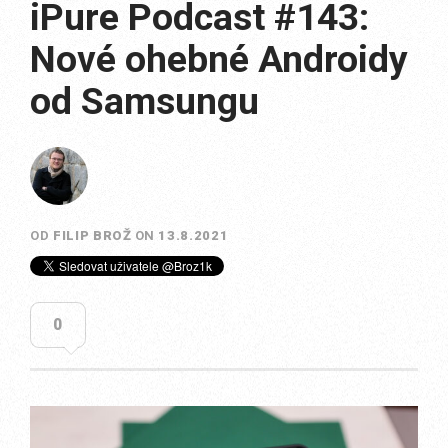
iPure Podcast #143:
Nové ohebné Androidy
od Samsungu
OD
FILIP BROŽ
ON
13.8.2021
0