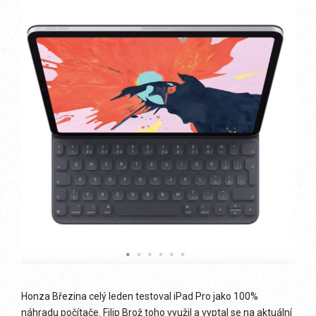
Honza Březina celý leden testoval iPad Pro jako 100%
náhradu počítače. Filip Brož toho využil a vyptal se na aktuální