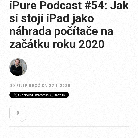
iPure Podcast #54: Jak
si stojí iPad jako
náhrada počítače na
začátku roku 2020
OD
FILIP BROŽ
ON
27.1.2020
0