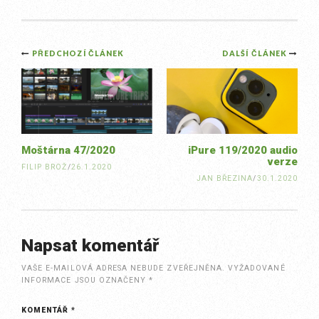
Post
PŘEDCHOZÍ ČLÁNEK
DALŠÍ ČLÁNEK
navigation
Moštárna 47/2020
iPure 119/2020 audio
verze
FILIP BROŽ
/
26.1.2020
JAN BŘEZINA
/
30.1.2020
Napsat komentář
VAŠE E-MAILOVÁ ADRESA NEBUDE ZVEŘEJNĚNA.
VYŽADOVANÉ
INFORMACE JSOU OZNAČENY
*
KOMENTÁŘ
*