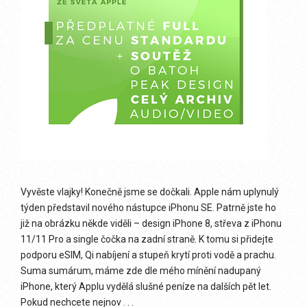
Vyvěste vlajky! Konečně jsme se dočkali. Apple nám uplynulý
týden představil nového nástupce iPhonu SE. Patrně jste ho
již na obrázku někde viděli – design iPhone 8, střeva z iPhonu
11/11 Pro a single čočka na zadní straně. K tomu si přidejte
podporu eSIM, Qi nabíjení a stupeň krytí proti vodě a prachu.
Suma sumárum, máme zde dle mého mínění nadupaný
iPhone, který Applu vydělá slušné peníze na dalších pět let.
Pokud nechcete nejnov . . .