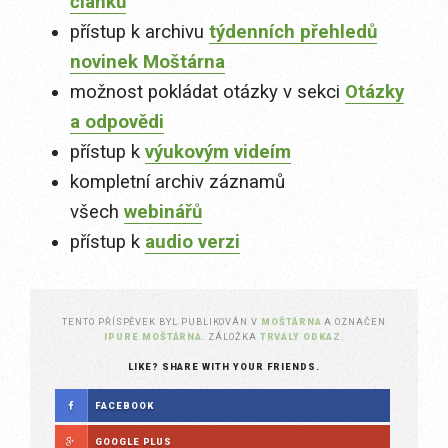
článků
přístup k archivu
týdenních přehledů
novinek Moštárna
možnost pokládat otázky v sekci
Otázky
a odpovědi
přístup k
výukovým videím
kompletní archiv záznamů
všech
webinářů
přístup k
audio verzi
TENTO PŘÍSPĚVEK BYL PUBLIKOVÁN V
MOŠTÁRNA
A OZNAČEN
IPURE MOŠTÁRNA
. ZÁLOŽKA
TRVALÝ ODKAZ
.
LIKE? SHARE WITH YOUR FRIENDS.
FACEBOOK
GOOGLE PLUS