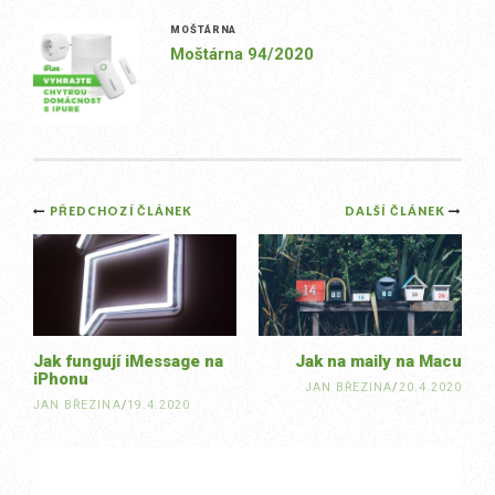
MOŠTÁRNA
Moštárna 94/2020
Post
PŘEDCHOZÍ ČLÁNEK
DALŠÍ ČLÁNEK
navigation
Jak fungují iMessage na
Jak na maily na Macu
iPhonu
JAN BŘEZINA
/
20.4.2020
JAN BŘEZINA
/
19.4.2020