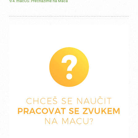
9.4. macOS: Přecházíme na Maca