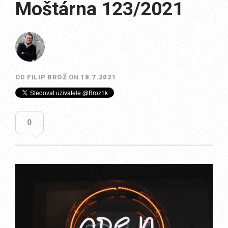
Moštárna 123/2021
OD
FILIP BROŽ
ON
18.7.2021
0