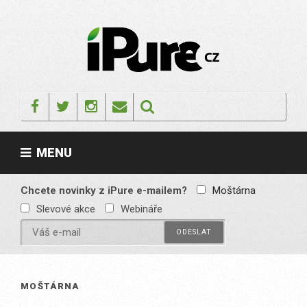
Skip
to
content
IPURE.CZ
Prémiový Apple e-
magazín, který vychází
Facebook
Twitter
Instagram
Email
každý týden. Žádné
reklamy, žádné
spekulace, jen čistý
obsah pro všechny
MENU
Apple fandy. Recenze,
komentáře a praktické
návody, jak začlenit
Apple zařízení do
Chcete novinky z iPure e-mailem?
Moštárna
každodenního života.
Slevové akce
Webináře
MOŠTÁRNA