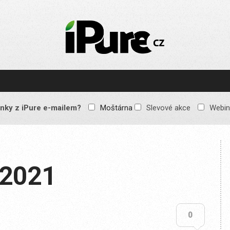
IPURE.CZ
Prémiový Apple e-
magazín, který vychází
každý týden. Žádné
reklamy, žádné
spekulace, jen čistý
obsah pro všechny
nky z iPure e-mailem?
Moštárna
Slevové akce
Webin
Apple fandy. Recenze,
komentáře a praktické
návody, jak začlenit
Apple zařízení do
každodenního života.
/2021
0