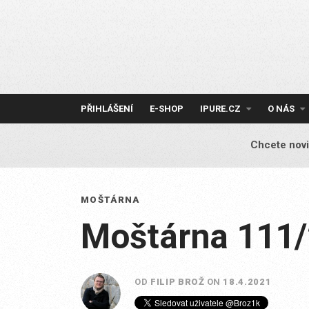
Skip
to
content
PŘIHLÁŠENÍ
E-SHOP
IPURE.CZ
O NÁS
Chcete novi
MOŠTÁRNA
Moštárna 111
OD
FILIP BROŽ
ON
18.4.2021