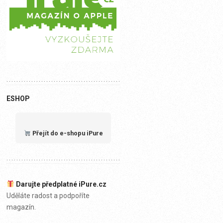
ESHOP
Přejít do e-shopu iPure
Darujte předplatné iPure.cz
Uděláte radost a podpoříte
magazín.