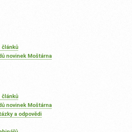
 článků
dů novinek Moštárna
 článků
dů novinek Moštárna
tázky a odpovědi
ebinářů