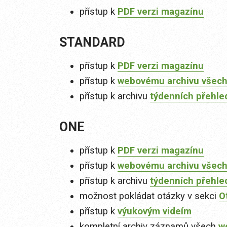
přístup k
PDF verzi magazínu
STANDARD
přístup k
PDF verzi magazínu
přístup k
webovému archivu všech
přístup k archivu
týdenních přehle
ONE
přístup k
PDF verzi magazínu
přístup k
webovému archivu všech
přístup k archivu
týdenních přehle
možnost pokládat otázky v sekci
O
přístup k
výukovým videím
kompletní archiv záznamů všech
w