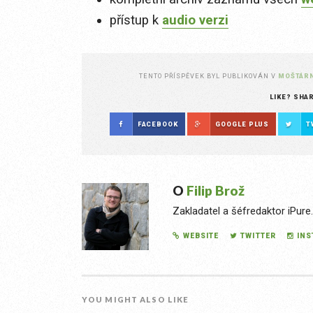
přístup k
audio verzi
TENTO PŘÍSPĚVEK BYL PUBLIKOVÁN V
MOŠTÁR
LIKE? SHA
FACEBOOK
GOOGLE PLUS
T
O
Filip Brož
Zakladatel a šéfredaktor iPure
WEBSITE
TWITTER
IN
YOU MIGHT ALSO LIKE