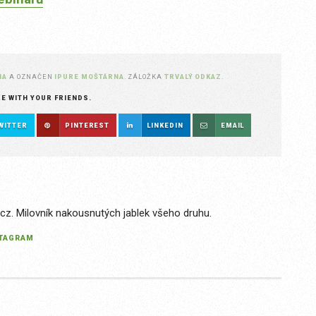
NA
A OZNAČEN
IPURE MOŠTÁRNA
. ZÁLOŽKA
TRVALÝ ODKAZ
.
RE WITH YOUR FRIENDS.
WITTER
PINTEREST
LINKEDIN
EMAIL
.cz. Milovník nakousnutých jablek všeho druhu.
STAGRAM