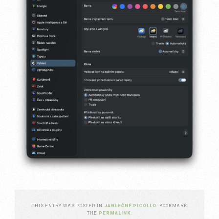
THIS ENTRY WAS POSTED IN
JABLEČNÉ PICOLLO
. BOOKMARK
THE
PERMALINK
.