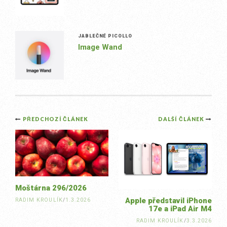
JABLEČNÉ PICOLLO
Image Wand
Post
PŘEDCHOZÍ ČLÁNEK
DALŠÍ ČLÁNEK
navigation
Moštárna 296/2026
Apple představil iPhone
RADIM KROULÍK
/
1.3.2026
17e a iPad Air M4
RADIM KROULÍK
/
3.3.2026