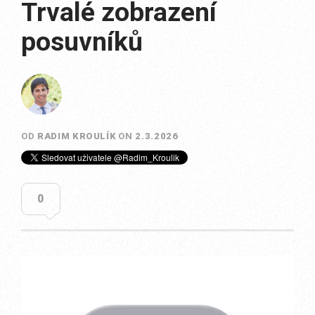
Trvalé zobrazení
posuvníků
OD
RADIM KROULÍK
ON
2.3.2026
0