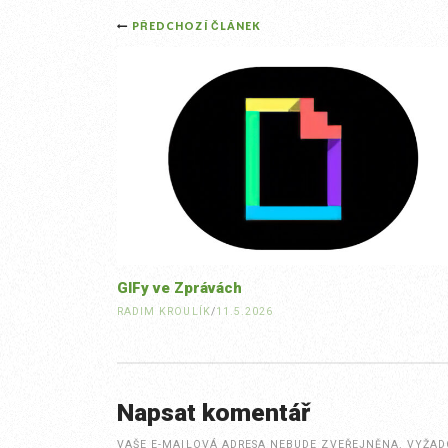
Post
PŘEDCHOZÍ ČLÁNEK
navigation
GIFy ve Zprávách
RADIM KROULÍK
/
11.5.2026
Napsat komentář
VAŠE E-MAILOVÁ ADRESA NEBUDE ZVEŘEJNĚNA.
VYŽAD