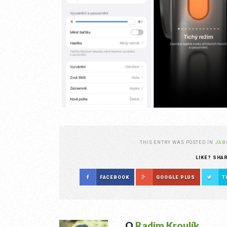
THIS ENTRY WAS POSTED IN
JAB
LIKE? SHA
FACEBOOK
GOOGLE PLUS
T
O
Radim Kroulík