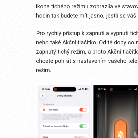
ikona tichého režimu zobrazila ve stav
hodin tak budete mít jasno, jestli se vá
Pro rychlý přístup k zapnutí a vypnutí t
nebo také Akční tlačítko. Od té doby c
zapnutý tichý režim, a proto Akční tlač
chcete pohrát s nastavením vašeho telef
režim.