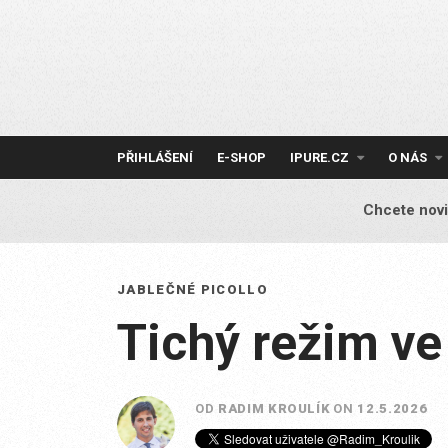
Skip
to
content
PŘIHLÁŠENÍ
E-SHOP
IPURE.CZ
O NÁS
Chcete novi
JABLEČNÉ PICOLLO
Tichý režim v
OD
RADIM KROULÍK
ON
12.5.2026