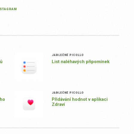
NSTAGRAM
JABLEČNÉ PICOLLO
rů
List naléhavých připomínek
JABLEČNÉ PICOLLO
ího
Přidávání hodnot v aplikaci
Zdraví