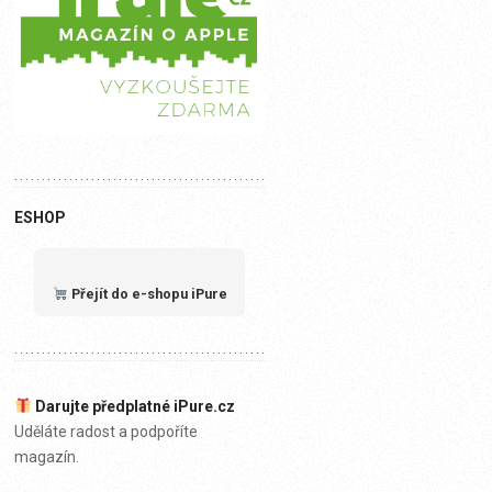
ESHOP
Přejít do e-shopu iPure
Darujte předplatné iPure.cz
Uděláte radost a podpoříte
magazín.