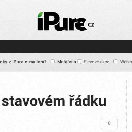
IPURE.CZ
Prémiový Apple e-
magazín, který vychází
každý týden. Žádné
reklamy, žádné
spekulace, jen čistý
obsah pro všechny
nky z iPure e-mailem?
Moštárna
Slevové akce
Webin
Apple fandy. Recenze,
komentáře a praktické
návody, jak začlenit
Apple zařízení do
každodenního života.
e stavovém řádku
0