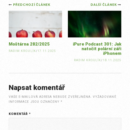
Post
PŘEDCHOZÍ ČLÁNEK
DALŠÍ ČLÁNEK
navigation
Moštárna 282/2025
iPure Podcast 301: Jak
natočit polární záři
RADIM KROULÍK
/
17.11.2025
iPhonem
RADIM KROULÍK
/
18.11.2025
Napsat komentář
VAŠE E-MAILOVÁ ADRESA NEBUDE ZVEŘEJNĚNA.
VYŽADOVANÉ
INFORMACE JSOU OZNAČENY
*
KOMENTÁŘ
*