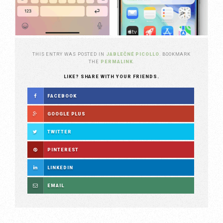
THIS ENTRY WAS POSTED IN
JABLEČNÉ PICOLLO
. BOOKMARK
THE
PERMALINK
.
LIKE? SHARE WITH YOUR FRIENDS.
FACEBOOK
GOOGLE PLUS
TWITTER
PINTEREST
LINKEDIN
EMAIL