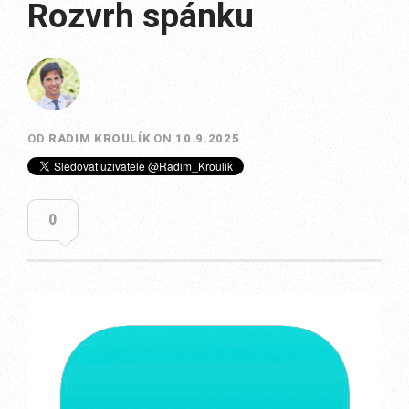
Rozvrh spánku
OD
RADIM KROULÍK
ON
10.9.2025
0