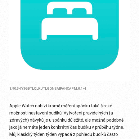
1.90.5-IY3GBTLQLKUTLGQNSAIPAHCAPM.0.1-4
Apple Watch nabízí kromě měření spánku také široké
možnosti nastavení budíků. Vytvoření pravidelných (a
zdravých) návyků je u spánku důležité, ale možná podobně
jako já nemáte jeden konkrétní čas budíku v průběhu týdne.
Můj klasický týden týden vypadá z pohledu budíků často