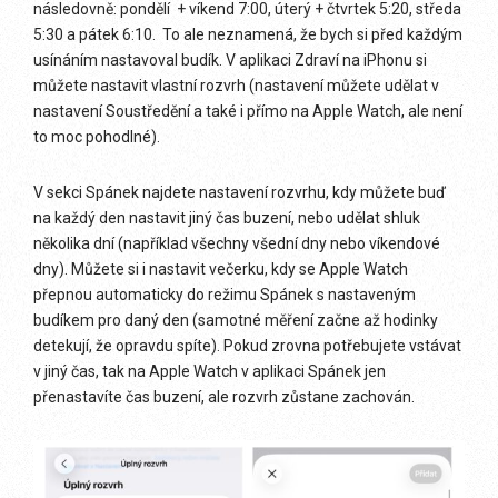
následovně: pondělí + víkend 7:00, úterý + čtvrtek 5:20, středa
5:30 a pátek 6:10. To ale neznamená, že bych si před každým
usínáním nastavoval budík. V aplikaci Zdraví na iPhonu si
můžete nastavit vlastní rozvrh (nastavení můžete udělat v
nastavení Soustředění a také i přímo na Apple Watch, ale není
to moc pohodlné).
V sekci Spánek najdete nastavení rozvrhu, kdy můžete buď
na každý den nastavit jiný čas buzení, nebo udělat shluk
několika dní (například všechny všední dny nebo víkendové
dny). Můžete si i nastavit večerku, kdy se Apple Watch
přepnou automaticky do režimu Spánek s nastaveným
budíkem pro daný den (samotné měření začne až hodinky
detekují, že opravdu spíte). Pokud zrovna potřebujete vstávat
v jiný čas, tak na Apple Watch v aplikaci Spánek jen
přenastavíte čas buzení, ale rozvrh zůstane zachován.