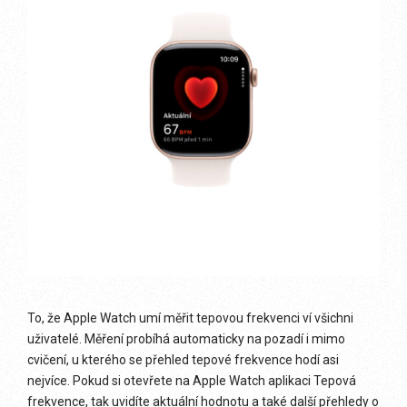
To, že Apple Watch umí měřit tepovou frekvenci ví všichni
uživatelé. Měření probíhá automaticky na pozadí i mimo
cvičení, u kterého se přehled tepové frekvence hodí asi
nejvíce. Pokud si otevřete na Apple Watch aplikaci Tepová
frekvence, tak uvidíte aktuální hodnotu a také další přehledy o