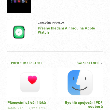
JABLEČNÉ PICOLLO
Přesné hledání AirTagu na Apple
Watch
Post
PŘEDCHOZÍ ČLÁNEK
DALŠÍ ČLÁNEK
navigation
Plánování užívání léků
Rychlé spojování PDF
souborů
RADIM KROULÍK
/
27.5.2026