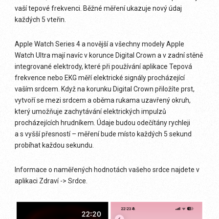
vaší tepové frekvenci. Běžné měření ukazuje nový údaj
každých 5 vteřin.
Apple Watch Series 4 a novější a všechny modely Apple
Watch Ultra mají navíc v korunce Digital Crown a v zadní stěně
integrované elektrody, které při používání aplikace Tepová
frekvence nebo EKG měří elektrické signály procházející
vaším srdcem. Když na korunku Digital Crown přiložíte prst,
vytvoří se mezi srdcem a oběma rukama uzavřený okruh,
který umožňuje zachytávání elektrických impulzů
procházejících hrudníkem. Údaje budou odečítány rychleji
a s vyšší přesností – měření bude místo každých 5 sekund
probíhat každou sekundu.
Informace o naměřených hodnotách vašeho srdce najdete v
aplikaci Zdraví -> Srdce.