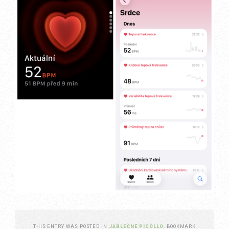
THIS ENTRY WAS POSTED IN
JABLEČNÉ PICOLLO
. BOOKMARK