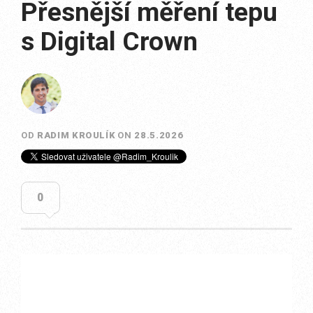
Přesnější měření tepu
s Digital Crown
OD
RADIM KROULÍK
ON
28.5.2026
0