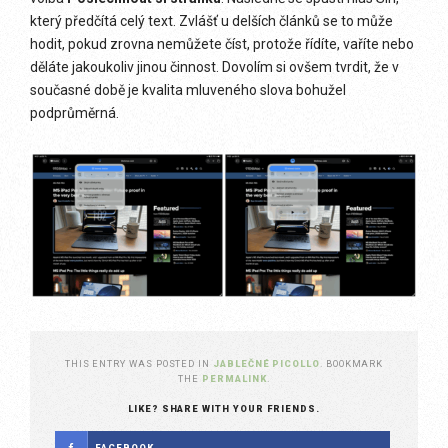
který předčítá celý text. Zvlášť u delších článků se to může
hodit, pokud zrovna nemůžete číst, protože řídíte, vaříte nebo
děláte jakoukoliv jinou činnost. Dovolím si ovšem tvrdit, že v
současné době je kvalita mluveného slova bohužel
podprůměrná.
THIS ENTRY WAS POSTED IN
JABLEČNÉ PICOLLO
. BOOKMARK
THE
PERMALINK
.
LIKE? SHARE WITH YOUR FRIENDS.
FACEBOOK