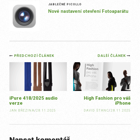
JABLEČNÉ PICOLLO
Nové nastavení otevření Fotoaparátu
Post
PŘEDCHOZÍ ČLÁNEK
DALŠÍ ČLÁNEK
navigation
iPure 418/2025 audio
High Fashion pro váš
verze
iPhone
JAN BŘEZINA
/
28.11.2025
DAVID ŠTANC
/
28.11.2025
Napsat komentář