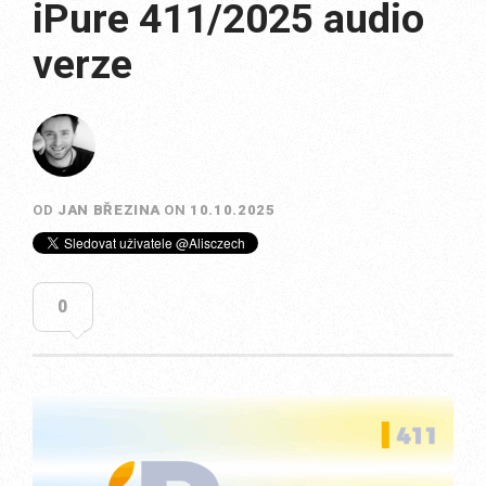
iPure 411/2025 audio
verze
OD
JAN BŘEZINA
ON
10.10.2025
0