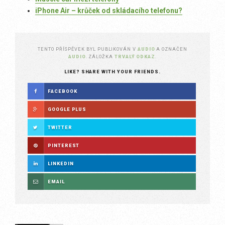
iPhone Air – krůček od skládacího telefonu?
TENTO PŘÍSPĚVEK BYL PUBLIKOVÁN V
AUDIO
A OZNAČEN
AUDIO
. ZÁLOŽKA
TRVALÝ ODKAZ
.
LIKE? SHARE WITH YOUR FRIENDS.
FACEBOOK
GOOGLE PLUS
TWITTER
PINTEREST
LINKEDIN
EMAIL