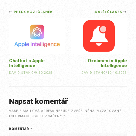
Post
PŘEDCHOZÍ ČLÁNEK
DALŠÍ ČLÁNEK
navigation
Chatbot s Apple
Oznámení s Apple
Intelligence
Intelligence
DAVID ŠTANC
/
9.10.2025
DAVID ŠTANC
/
10.10.2025
Napsat komentář
VAŠE E-MAILOVÁ ADRESA NEBUDE ZVEŘEJNĚNA.
VYŽADOVANÉ
INFORMACE JSOU OZNAČENY
*
KOMENTÁŘ
*