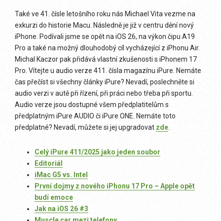
Také ve 41. čísle letošního roku nás Michael Vita vezme na
exkurzi do historie Macu. Následně je již v centru dění nový
iPhone. Podívali jsme se opět na iOS 26, na výkon čipu A19
Pro a také na možný dlouhodobý cíl vycházející z iPhonu Air.
Michal Kaczor pak přidává vlastní zkušenosti s iPhonem 17
Pro.
Vítejte u audio verze 411. čísla magazínu iPure. Nemáte
čas přečíst si všechny články iPure? Nevadí, poslechněte si
audio verzi v autě při řízení, při práci nebo třeba při sportu.
Audio verze jsou dostupné všem předplatitelům s
předplatným iPure AUDIO či iPure ONE. Nemáte toto
předplatné? Nevadí, můžete si jej upgradovat
zde
.
Celý iPure 411/2025 jako jeden soubor
Editoriál
iMac G5 vs. Intel
První dojmy z nového iPhonu 17 Pro – Apple opět
budí emoce
Jak na iOS 26 #3
Muscle car mezi telefony