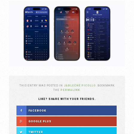
THIS ENTRY WAS POSTED IN
JABLEČNÉ PICOLLO
. BOOKMARK
THE
PERMALINK
.
LIKE? SHARE WITH YOUR FRIENDS.
FACEBOOK
GOOGLE PLUS
TWITTER