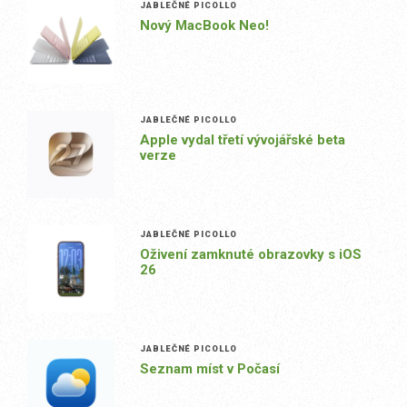
JABLEČNÉ PICOLLO
Nový MacBook Neo!
JABLEČNÉ PICOLLO
Apple vydal třetí vývojářské beta
verze
JABLEČNÉ PICOLLO
Oživení zamknuté obrazovky s iOS
26
JABLEČNÉ PICOLLO
Seznam míst v Počasí