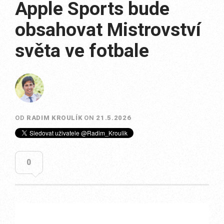
Apple Sports bude
obsahovat Mistrovství
světa ve fotbale
OD
RADIM KROULÍK
ON
21.5.2026
0