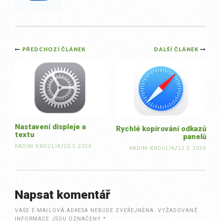
Post
PŘEDCHOZÍ ČLÁNEK
DALŠÍ ČLÁNEK
navigation
Nastavení displeje a
Rychlé kopírování odkazů
textu
panelů
RADIM KROULÍK
/
20.5.2026
RADIM KROULÍK
/
22.5.2026
Napsat komentář
VAŠE E-MAILOVÁ ADRESA NEBUDE ZVEŘEJNĚNA.
VYŽADOVANÉ
INFORMACE JSOU OZNAČENY
*