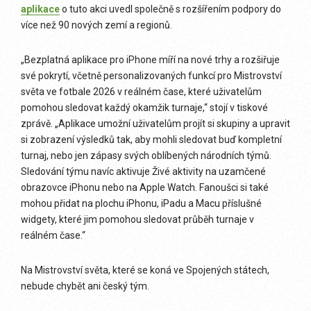
aplikace
o tuto akci uvedl společně s rozšířením podpory do
více než 90 nových zemí a regionů.
„Bezplatná aplikace pro iPhone míří na nové trhy a rozšiřuje
své pokrytí, včetně personalizovaných funkcí pro Mistrovství
světa ve fotbale 2026 v reálném čase, které uživatelům
pomohou sledovat každý okamžik turnaje,“ stojí v tiskové
zprávě. „Aplikace umožní uživatelům projít si skupiny a upravit
si zobrazení výsledků tak, aby mohli sledovat buď kompletní
turnaj, nebo jen zápasy svých oblíbených národních týmů.
Sledování týmu navíc aktivuje Živé aktivity na uzamčené
obrazovce iPhonu nebo na Apple Watch. Fanoušci si také
mohou přidat na plochu iPhonu, iPadu a Macu příslušné
widgety, které jim pomohou sledovat průběh turnaje v
reálném čase.“
Na Mistrovství světa, které se koná ve Spojených státech,
nebude chybět ani český tým.