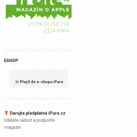
ESHOP
Přejít do e-shopu iPure
Darujte předplatné iPure.cz
Uděláte radost a podpoříte
magazín.