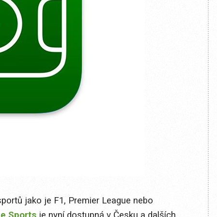
sportů jako je F1, Premier League nebo
e Sports
je nyní dostupná v Česku a dalších