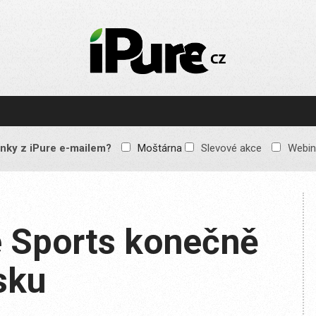
IPURE.CZ
Prémiový Apple e-
magazín, který vychází
každý týden. Žádné
reklamy, žádné
spekulace, jen čistý
obsah pro všechny
nky z iPure e-mailem?
Moštárna
Slevové akce
Webin
Apple fandy. Recenze,
komentáře a praktické
návody, jak začlenit
Apple zařízení do
každodenního života.
e Sports konečně
sku