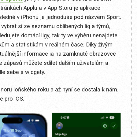
ránkách Applu a v App Storu je aplikace
sledně v iPhonu je jednoduše pod názvem Sport.
 vybrat si ze seznamu oblíbených lig a týmů,
edujete domácí ligy, tak ty ve výběru nenajdete.
kům a statistikám v reálném čase. Díky živým
ktuálnější informace ia na zamknuté obrazovce
e zápasů můžete sdílet dalším uživatelům a
dle sebe s widgety.
 únoru loňského roku a až nyní se dostala k nám.
e pro iOS.