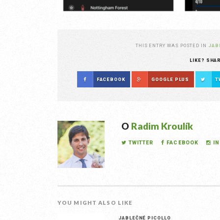
THIS ENTRY WAS POSTED IN
JAB
LIKE? SHA
FACEBOOK
GOOGLE PLUS
T
O
Radim Kroulík
TWITTER
FACEBOOK
I
YOU MIGHT ALSO LIKE
JABLEČNÉ PICOLLO