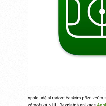
Apple udělal radost českým příznivcům 
zámořská NHL. Bezplatná aplikace
Appl