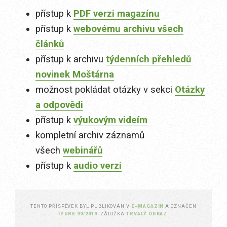
přístup k
PDF verzi magazínu
přístup k
webovému archivu všech
článků
přístup k archivu
týdenních přehledů
novinek Moštárna
možnost pokládat otázky v sekci
Otázky
a odpovědi
přístup k
výukovým videím
kompletní archiv záznamů
všech
webinářů
přístup k
audio verzi
TENTO PŘÍSPĚVEK BYL PUBLIKOVÁN V
E-MAGAZÍN
A OZNAČEN
IPURE 99/2019
. ZÁLOŽKA
TRVALÝ ODKAZ
.