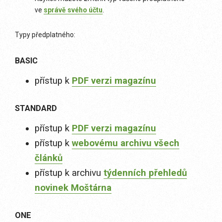
ve
správě svého účtu
.
Typy předplatného:
BASIC
přístup k
PDF verzi magazínu
STANDARD
přístup k
PDF verzi magazínu
přístup k
webovému archivu všech
článků
přístup k archivu
týdenních přehledů
novinek Moštárna
ONE