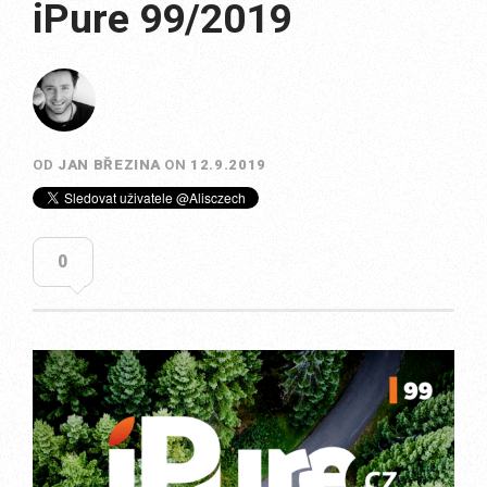
iPure 99/2019
OD
JAN BŘEZINA
ON
12.9.2019
0