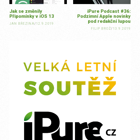
Jak se změnily
iPure Podcast #36:
Připomínky v iOS 13
Podzimní Apple novinky
pod redakční lupou
JAN BŘEZINA
/
12.9.2019
FILIP BROŽ
/
13.9.2019