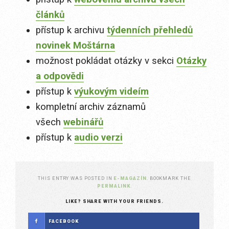
článků
přístup k archivu
týdenních přehledů
novinek Moštárna
možnost pokládat otázky v sekci
Otázky
a odpovědi
přístup k
výukovým videím
kompletní archiv záznamů
všech
webinářů
přístup k
audio verzi
THIS ENTRY WAS POSTED IN
E-MAGAZÍN
. BOOKMARK THE
PERMALINK
.
LIKE? SHARE WITH YOUR FRIENDS.
FACEBOOK