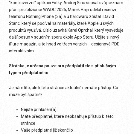
"kontroverzní" aplikaci Fotky. Andrej Sinu sepsal svůj seznam
přání pro blížící se WWDC 2025, Marek Hajn udělal recenzi
telefonu Nothing Phone (3a) a u hardwaru zůstal i David
Štanc, který se podíval na materiály, které Apple u svých
produktů využívá. Číslo uzavírá Karel Oprchal, který vysvětluje
další posun v soudním sporu okolo App Storu. Užijte si nový
iPure magazín, a to hned ve třech verzích – designové PDF,
interaktivním . . .
Stránka je určena pouze pro předplatitele s příslušným
typem předplatného.
Je nám líto, ale k této stránce aktuálně nemáte přístup. Co
může být špatně?
Nejste přihlášen(a)
Máte předplatné, které neobsahuje přístup k této
stránce
Vaše předplatné již skončilo