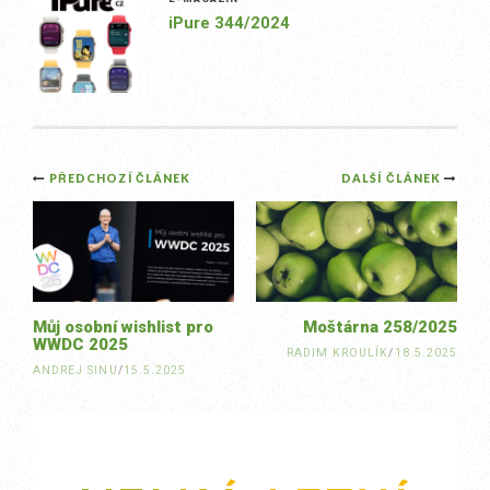
iPure 344/2024
Post
PŘEDCHOZÍ ČLÁNEK
DALŠÍ ČLÁNEK
navigation
Můj osobní wishlist pro
Moštárna 258/2025
WWDC 2025
RADIM KROULÍK
/
18.5.2025
ANDREJ SINU
/
15.5.2025