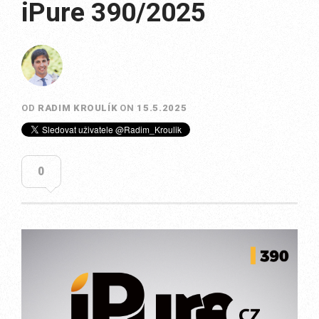
iPure 390/2025
OD
RADIM KROULÍK
ON
15.5.2025
0