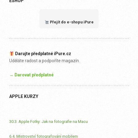
ESHOP
Přejít do e-shopu iPure
Darujte předplatné iPure.cz
Uděláte radost a podpoříte magazín.
→ Darovat předplatné
APPLE KURZY
30.3. Apple Fotky: Jak na fotografie na Macu
6.4. Mistrovství fotografování mobilem