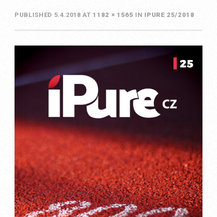
PUBLISHED
5.4.2018
AT
1182 × 1565
IN
IPURE 25/2018