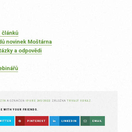
 článků
dů novinek Moštárna
tázky a odpovědi
ebinářů
ZÍN
A OZNAČEN
IPURE 245/2022
. ZÁLOŽKA
TRVALÝ ODKAZ
.
RE WITH YOUR FRIENDS.
WITTER
PINTEREST
LINKEDIN
EMAIL