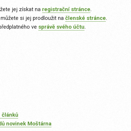
ete jej získat na
registrační stránce
.
 můžete si jej prodloužit na
členské stránce
.
předplatného ve
správě svého účtu
.
 článků
dů novinek Moštárna