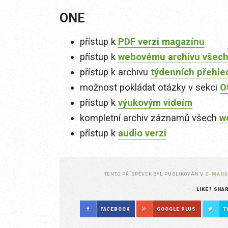
ONE
přístup k
PDF verzi magazínu
přístup k
webovému archivu všech
přístup k archivu
týdenních přehle
možnost pokládat otázky v sekci
O
přístup k
výukovým videím
kompletní archiv záznamů všech
w
přístup k
audio verzi
TENTO PŘÍSPĚVEK BYL PUBLIKOVÁN V
E-MAGA
LIKE? SHA
FACEBOOK
GOOGLE PLUS
T