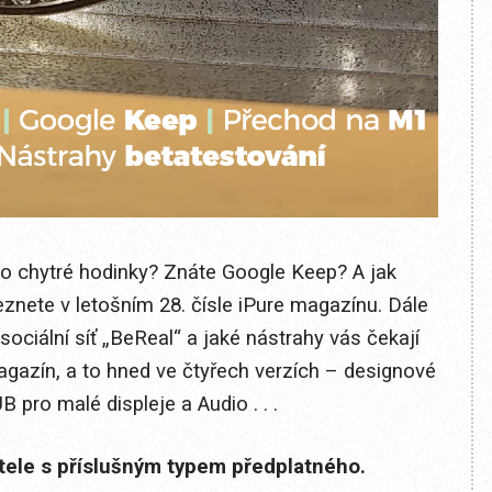
o chytré hodinky? Znáte Google Keep? A jak
nete v letošním 28. čísle iPure magazínu. Dále
sociální síť „BeReal“ a jaké nástrahy vás čekají
 magazín, a to hned ve čtyřech verzích – designové
 pro malé displeje a Audio . . .
itele s příslušným typem předplatného.