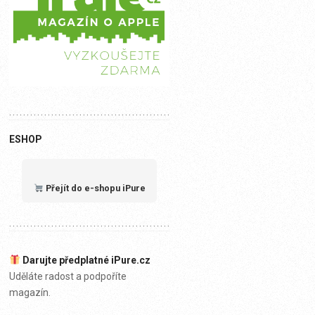
ESHOP
Přejít do e-shopu iPure
Darujte předplatné iPure.cz
Uděláte radost a podpoříte
magazín.