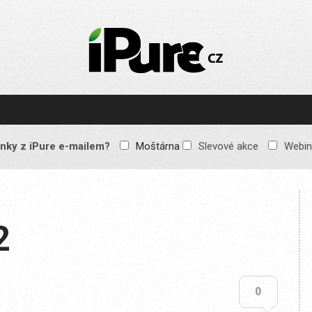
IPURE.CZ
Prémiový Apple e-
magazín, který vychází
každý týden. Žádné
reklamy, žádné
spekulace, jen čistý
obsah pro všechny
nky z iPure e-mailem?
Moštárna
Slevové akce
Webin
Apple fandy. Recenze,
komentáře a praktické
návody, jak začlenit
Apple zařízení do
každodenního života.
2
0