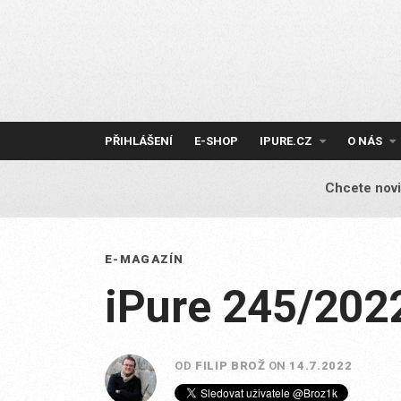
Skip
to
content
PŘIHLÁŠENÍ
E-SHOP
IPURE.CZ
O NÁS
Chcete novi
E-MAGAZÍN
iPure 245/202
OD
FILIP BROŽ
ON
14.7.2022