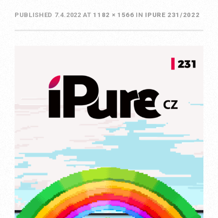
PUBLISHED
7.4.2022
AT
1182 × 1566
IN
IPURE 231/2022