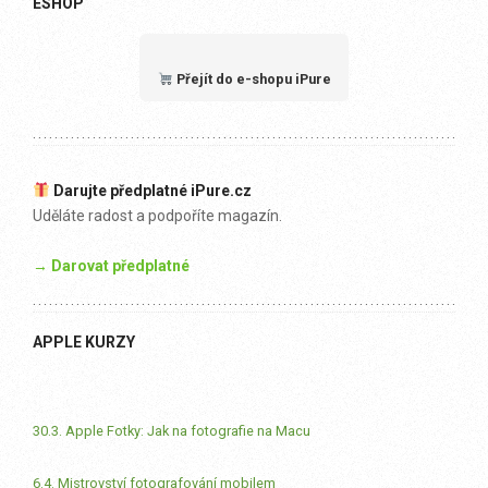
ESHOP
Přejít do e-shopu iPure
Darujte předplatné iPure.cz
Uděláte radost a podpoříte magazín.
→ Darovat předplatné
APPLE KURZY
30.3. Apple Fotky: Jak na fotografie na Macu
6.4. Mistrovství fotografování mobilem