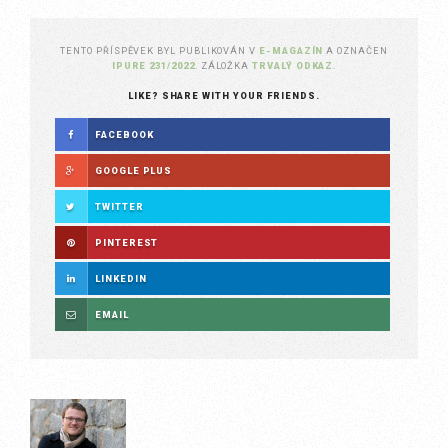
TENTO PŘÍSPĚVEK BYL PUBLIKOVÁN V
E-MAGAZÍN
A OZNAČEN
IPURE 231/2022
. ZÁLOŽKA
TRVALÝ ODKAZ
.
LIKE? SHARE WITH YOUR FRIENDS.
FACEBOOK
GOOGLE PLUS
TWITTER
PINTEREST
LINKEDIN
EMAIL