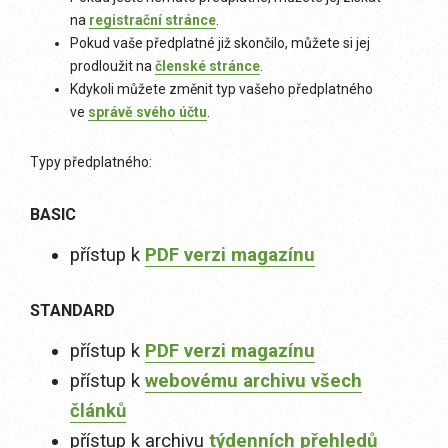
na
registrační stránce
.
Pokud vaše předplatné již skončilo, můžete si jej
prodloužit na
členské stránce
.
Kdykoli můžete změnit typ vašeho předplatného
ve
správě svého účtu
.
Typy předplatného:
BASIC
přístup k
PDF verzi magazínu
STANDARD
přístup k
PDF verzi magazínu
přístup k
webovému archivu všech
článků
přístup k archivu
týdenních přehledů