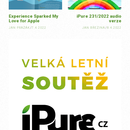
Experience Sparked My
iPure 231/2022 audio
Love for Apple
verze
JAN PRAŽÁK
/
7.4.2022
JAN BŘEZINA
/
8.4.2022