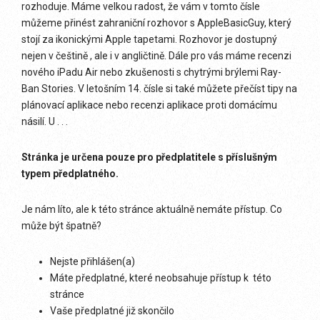
rozhoduje. Máme velkou radost, že vám v tomto čísle
můžeme přinést zahraniční rozhovor s AppleBasicGuy, který
stojí za ikonickými Apple tapetami. Rozhovor je dostupný
nejen v češtině , ale i v angličtině. Dále pro vás máme recenzi
nového iPadu Air nebo zkušenosti s chytrými brýlemi Ray-
Ban Stories. V letošním 14. čísle si také můžete přečíst tipy na
plánovací aplikace nebo recenzi aplikace proti domácímu
násilí. U . . .
Stránka je určena pouze pro předplatitele s příslušným
typem předplatného.
Je nám líto, ale k této stránce aktuálně nemáte přístup. Co
může být špatně?
Nejste přihlášen(a)
Máte předplatné, které neobsahuje přístup k této
stránce
Vaše předplatné již skončilo