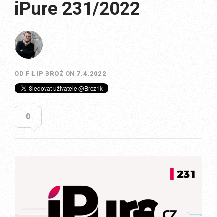
iPure 231/2022
OD
FILIP BROŽ
ON
7.4.2022
0