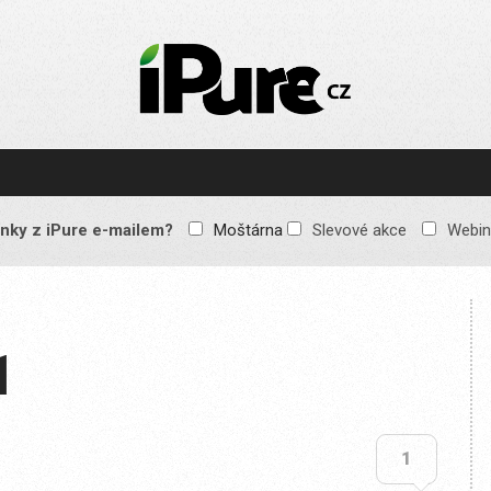
IPURE.CZ
Prémiový Apple e-
magazín, který vychází
každý týden. Žádné
reklamy, žádné
spekulace, jen čistý
obsah pro všechny
nky z iPure e-mailem?
Moštárna
Slevové akce
Webin
Apple fandy. Recenze,
komentáře a praktické
návody, jak začlenit
Apple zařízení do
každodenního života.
1
1