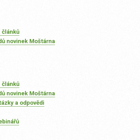
 článků
dů novinek Moštárna
 článků
dů novinek Moštárna
tázky a odpovědi
ebinářů