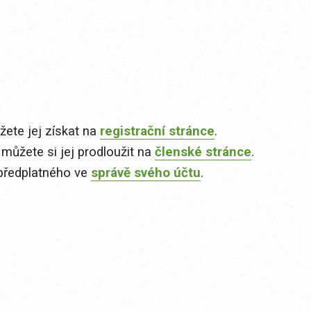
ete jej získat na
registrační stránce
.
 můžete si jej prodloužit na
členské stránce
.
předplatného ve
správě svého účtu
.