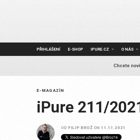
Skip
to
content
PŘIHLÁŠENÍ
E-SHOP
IPURE.CZ
O NÁS
Chcete novi
E-MAGAZÍN
iPure 211/202
OD
FILIP BROŽ
ON
11.11.2021