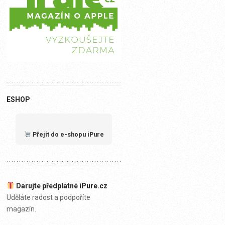
ESHOP
Přejít do e-shopu iPure
Darujte předplatné iPure.cz
Uděláte radost a podpoříte
magazín.