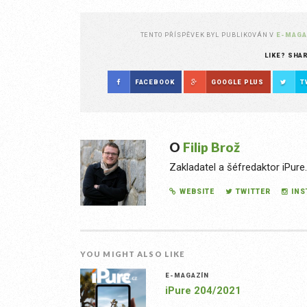
TENTO PŘÍSPĚVEK BYL PUBLIKOVÁN V
E-MAGA
LIKE? SHA
FACEBOOK
GOOGLE PLUS
T
O
Filip Brož
Zakladatel a šéfredaktor iPure
WEBSITE
TWITTER
IN
YOU MIGHT ALSO LIKE
E-MAGAZÍN
iPure 204/2021