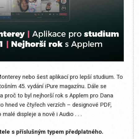
nterey nebo šest aplikací pro lepší studium. To
etošním 45. vydání iPure magazínu. Dále se
a proč to byl nejhorší rok s Applem pro Dana
 to hned ve čtyřech verzích – designové PDF,
alé displeje a nově i Audio . . .
itele s příslušným typem předplatného.