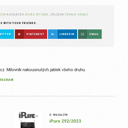
ZÍN
A OZNAČEN
IPURE 211/2021
. ZÁLOŽKA
TRVALÝ ODKAZ
.
RE WITH YOUR FRIENDS.
WITTER
PINTEREST
LINKEDIN
EMAIL
.cz. Milovník nakousnutých jablek všeho druhu.
STAGRAM
E-MAGAZÍN
iPure 292/2023