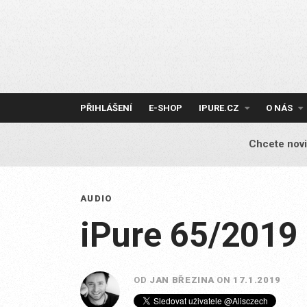
Skip
to
content
PŘIHLÁŠENÍ
E-SHOP
IPURE.CZ
O NÁS
Chcete novi
AUDIO
iPure 65/2019 
OD
JAN BŘEZINA
ON
17.1.2019