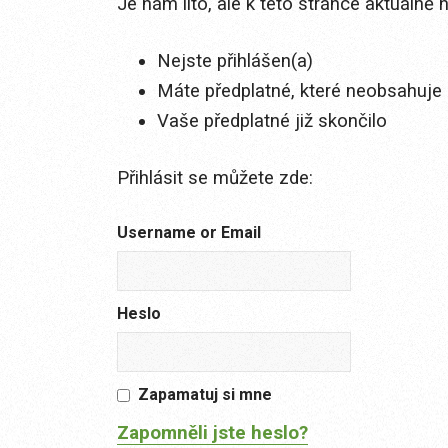
Je nám líto, ale k této stránce aktuálně
Nejste přihlášen(a)
Máte předplatné, které neobsahuje 
Vaše předplatné již skončilo
Přihlásit se můžete zde:
Username or Email
Heslo
Zapamatuj si mne
Zapomněli jste heslo?