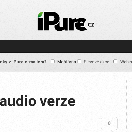
IPURE.CZ
Prémiový Apple e-
magazín, který vychází
každý týden. Žádné
reklamy, žádné
spekulace, jen čistý
obsah pro všechny
nky z iPure e-mailem?
Moštárna
Slevové akce
Webin
Apple fandy. Recenze,
komentáře a praktické
návody, jak začlenit
Apple zařízení do
každodenního života.
audio verze
0