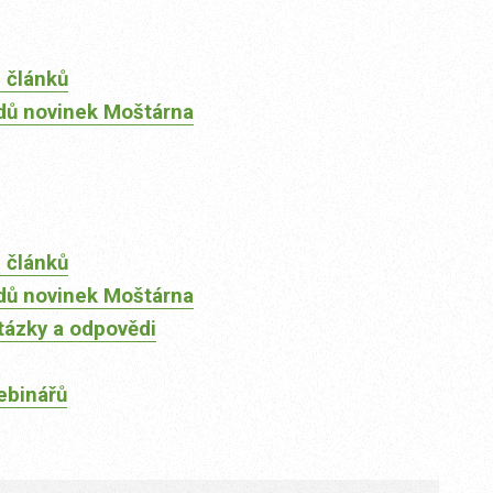
 článků
dů novinek Moštárna
 článků
dů novinek Moštárna
tázky a odpovědi
ebinářů