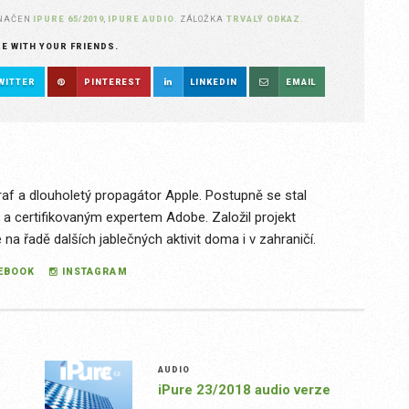
ZNAČEN
IPURE 65/2019
,
IPURE AUDIO
. ZÁLOŽKA
TRVALÝ ODKAZ
.
RE WITH YOUR FRIENDS.
WITTER
PINTEREST
LINKEDIN
EMAIL
raf a dlouholetý propagátor Apple. Postupně se stal
 a certifikovaným expertem Adobe. Založil projekt
a řadě dalších jablečných aktivit doma i v zahraničí.
EBOOK
INSTAGRAM
AUDIO
iPure 23/2018 audio verze