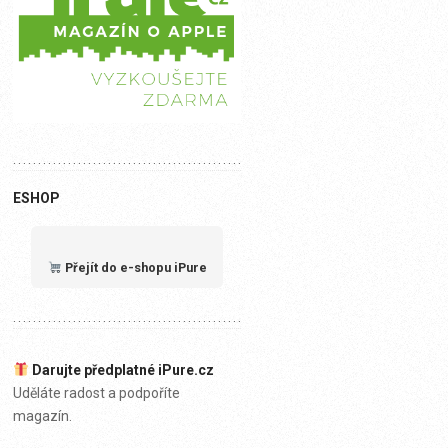
ESHOP
Přejít do e-shopu iPure
Darujte předplatné iPure.cz
Uděláte radost a podpoříte
magazín.