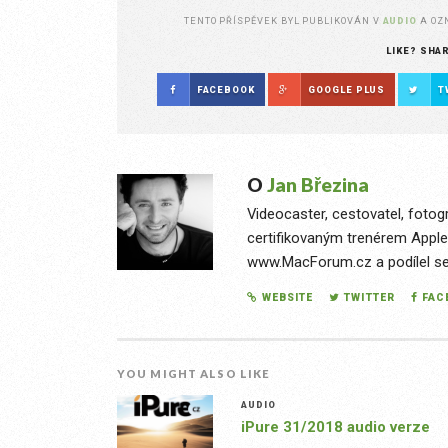
TENTO PŘÍSPĚVEK BYL PUBLIKOVÁN V
AUDIO
A O
LIKE? SHA
FACEBOOK
GOOGLE PLUS
T
O
Jan Březina
Videocaster, cestovatel, fotog
certifikovaným trenérem Apple
www.MacForum.cz a podílel se n
WEBSITE
TWITTER
FAC
YOU MIGHT ALSO LIKE
AUDIO
iPure 31/2018 audio verze