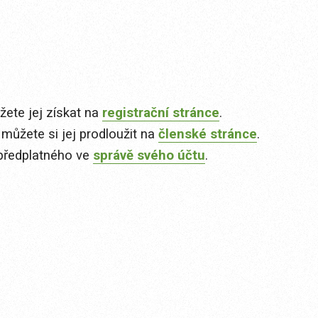
ete jej získat na
registrační stránce
.
 můžete si jej prodloužit na
členské stránce
.
předplatného ve
správě svého účtu
.