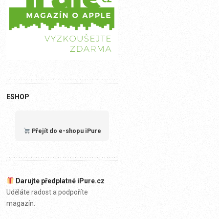
ESHOP
Přejít do e-shopu iPure
Darujte předplatné iPure.cz
Uděláte radost a podpoříte
magazín.