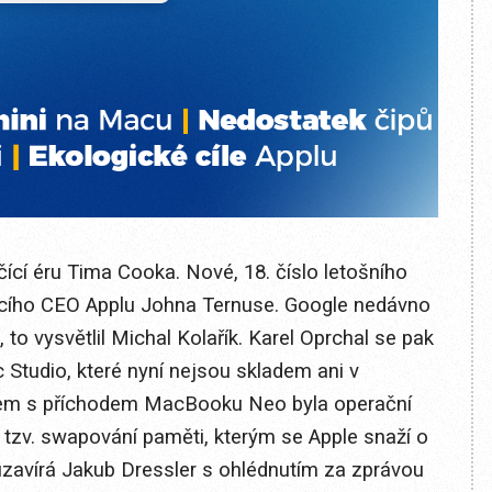
ící éru Tima Cooka. Nové, 18. číslo letošního
jícího CEO Applu Johna Ternuse. Google nedávno
, to vysvětlil Michal Kolařík. Karel Oprchal se pak
 Studio, které nyní nejsou skladem ani v
tem s příchodem MacBooku Neo byla operační
e tzv. swapování paměti, kterým se Apple snaží o
uzavírá Jakub Dressler s ohlédnutím za zprávou