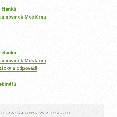
 článků
dů novinek Moštárna
 článků
dů novinek Moštárna
tázky a odpovědi
ebinářů
AUDIO
A OZNAČEN
AUDIO
. ZÁLOŽKA
TRVALÝ ODKAZ
.