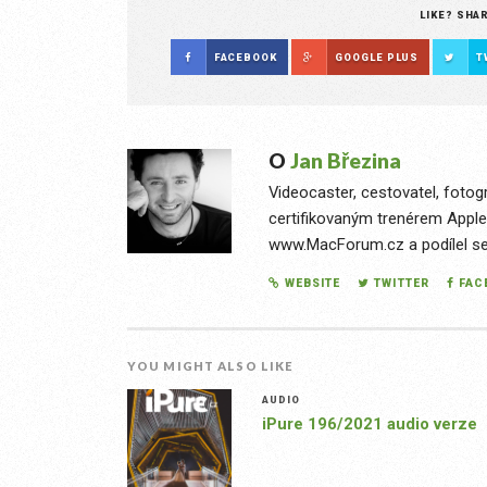
LIKE? SHA
FACEBOOK
GOOGLE PLUS
T
O
Jan Březina
Videocaster, cestovatel, fotog
certifikovaným trenérem Apple
www.MacForum.cz a podílel se n
WEBSITE
TWITTER
FAC
YOU MIGHT ALSO LIKE
AUDIO
iPure 196/2021 audio verze