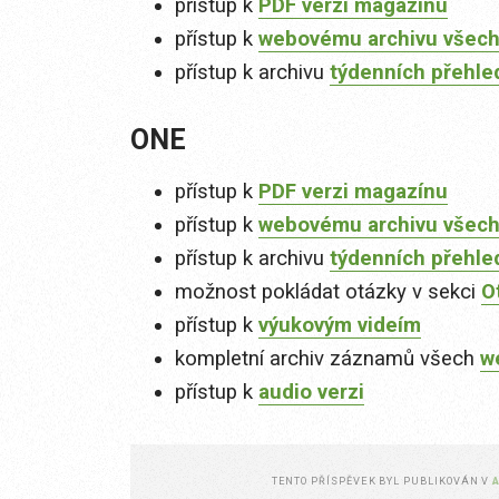
přístup k
PDF verzi magazínu
přístup k
webovému archivu všech
přístup k archivu
týdenních přehle
ONE
přístup k
PDF verzi magazínu
přístup k
webovému archivu všech
přístup k archivu
týdenních přehle
možnost pokládat otázky v sekci
O
přístup k
výukovým videím
kompletní archiv záznamů všech
w
přístup k
audio verzi
TENTO PŘÍSPĚVEK BYL PUBLIKOVÁN V