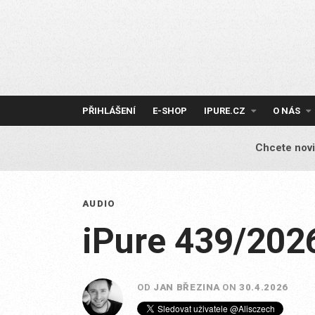
Skip
to
content
PŘIHLÁŠENÍ
E-SHOP
IPURE.CZ
O NÁS
Chcete novi
AUDIO
iPure 439/202
OD
JAN BŘEZINA
ON
30.4.2026