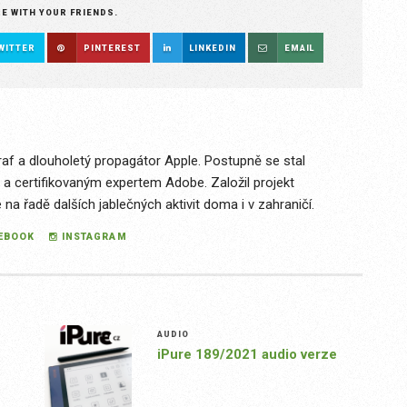
RE WITH YOUR FRIENDS.
WITTER
PINTEREST
LINKEDIN
EMAIL
raf a dlouholetý propagátor Apple. Postupně se stal
 a certifikovaným expertem Adobe. Založil projekt
a řadě dalších jablečných aktivit doma i v zahraničí.
EBOOK
INSTAGRAM
AUDIO
iPure 189/2021 audio verze