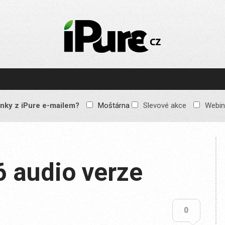
IPURE.CZ
Prémiový Apple e-
magazín, který vychází
každý týden. Žádné
reklamy, žádné
spekulace, jen čistý
obsah pro všechny
nky z iPure e-mailem?
Moštárna
Slevové akce
Webin
Apple fandy. Recenze,
komentáře a praktické
návody, jak začlenit
Apple zařízení do
každodenního života.
6 audio verze
0