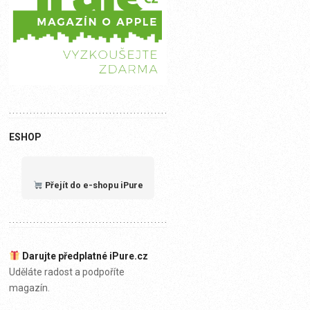
ESHOP
Přejít do e-shopu iPure
Darujte předplatné iPure.cz
Uděláte radost a podpoříte
magazín.