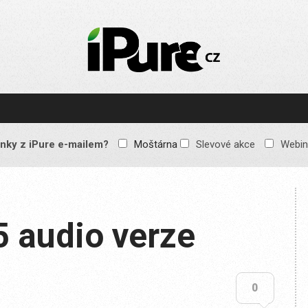
IPURE.CZ
Prémiový Apple e-
magazín, který vychází
každý týden. Žádné
reklamy, žádné
spekulace, jen čistý
obsah pro všechny
nky z iPure e-mailem?
Moštárna
Slevové akce
Webin
Apple fandy. Recenze,
komentáře a praktické
návody, jak začlenit
Apple zařízení do
každodenního života.
5 audio verze
0