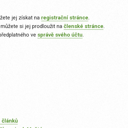
ete jej získat na
registrační stránce
.
 můžete si jej prodloužit na
členské stránce
.
předplatného ve
správě svého účtu
.
 článků