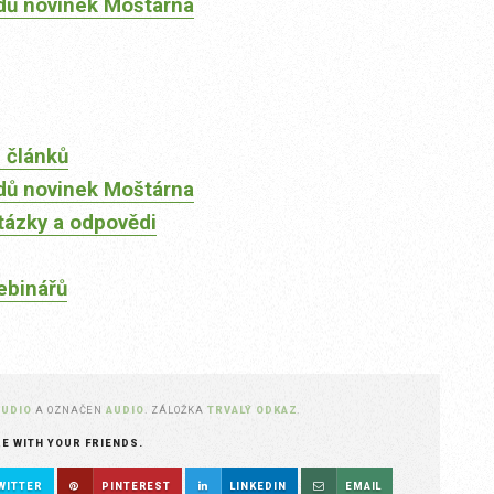
dů novinek Moštárna
 článků
dů novinek Moštárna
tázky a odpovědi
ebinářů
AUDIO
A OZNAČEN
AUDIO
. ZÁLOŽKA
TRVALÝ ODKAZ
.
RE WITH YOUR FRIENDS.
WITTER
PINTEREST
LINKEDIN
EMAIL