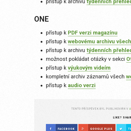
přístup k archivu
týdenních přehle
ONE
přístup k
PDF verzi magazínu
přístup k
webovému archivu všech
přístup k archivu
týdenních přehle
možnost pokládat otázky v sekci
O
přístup k
výukovým videím
kompletní archiv záznamů všech
w
přístup k
audio verzi
TENTO PŘÍSPĚVEK BYL PUBLIKOVÁN V
LIKE? SHA
FACEBOOK
GOOGLE PLUS
T