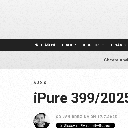
Skip
to
content
PŘIHLÁŠENÍ
E-SHOP
IPURE.CZ
O NÁS
Chcete novi
AUDIO
iPure 399/202
OD
JAN BŘEZINA
ON
17.7.2025