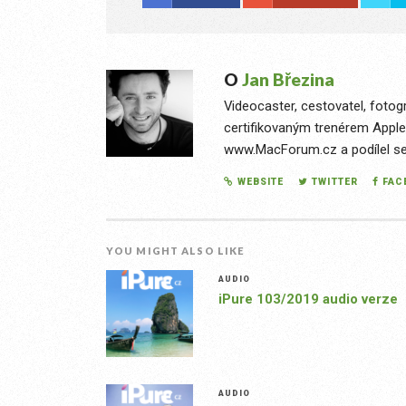
O
Jan Březina
Videocaster, cestovatel, fotog
certifikovaným trenérem Apple
www.MacForum.cz a podílel se n
WEBSITE
TWITTER
FAC
YOU MIGHT ALSO LIKE
AUDIO
iPure 103/2019 audio verze
AUDIO