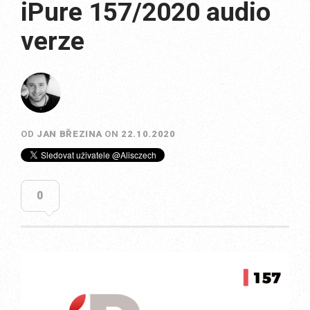
iPure 157/2020 audio
verze
OD
JAN BŘEZINA
ON
22.10.2020
0