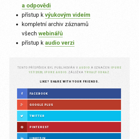
a odpovědi
přístup k
výukovým videím
kompletní archiv záznamů
všech
webinářů
přístup k
audio verzi
TENTO PŘÍSPĚVEK BYL PUBLIKOVÁN V
AUDIO
A OZNAČEN
IPURE
157/2020
,
IPURE AUDIO
. ZÁLOŽKA
TRVALÝ ODKAZ
.
LIKE? SHARE WITH YOUR FRIENDS.
FACEBOOK
GOOGLE PLUS
TWITTER
PINTEREST
LINKEDIN