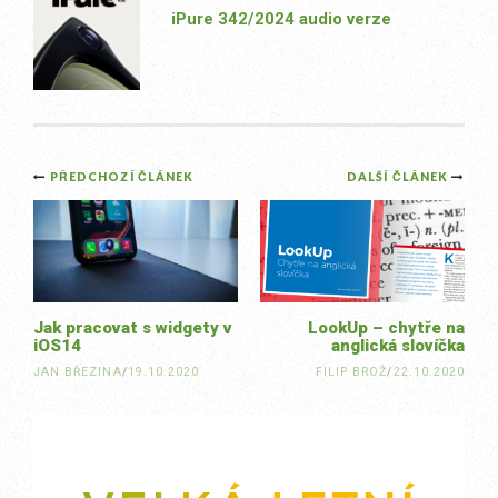
iPure 342/2024 audio verze
Post
PŘEDCHOZÍ ČLÁNEK
DALŠÍ ČLÁNEK
navigation
Jak pracovat s widgety v
LookUp – chytře na
iOS14
anglická slovíčka
JAN BŘEZINA
/
19.10.2020
FILIP BROŽ
/
22.10.2020