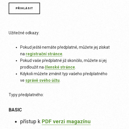
Užitečné odkazy:
Pokud ještě nemáte předplatné, můžete jej získat
na
registrační stránce
.
Pokud vaše předplatné již skončilo, můžete si jej
prodloužit na
členské stránce
.
Kdykoli můžete změnit typ vašeho předplatného
ve
správě svého účtu
.
Typy předplatného:
BASIC
přístup k
PDF verzi magazínu