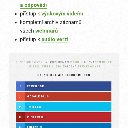
a odpovědi
přístup k
výukovým videím
kompletní archiv záznamů
všech
webinářů
přístup k
audio verzi
TENTO PŘÍSPĚVEK BYL PUBLIKOVÁN V
AUDIO
A OZNAČEN
IPURE
129/2020
,
IPURE AUDIO
. ZÁLOŽKA
TRVALÝ ODKAZ
.
LIKE? SHARE WITH YOUR FRIENDS.
FACEBOOK
GOOGLE PLUS
TWITTER
PINTEREST
LINKEDIN