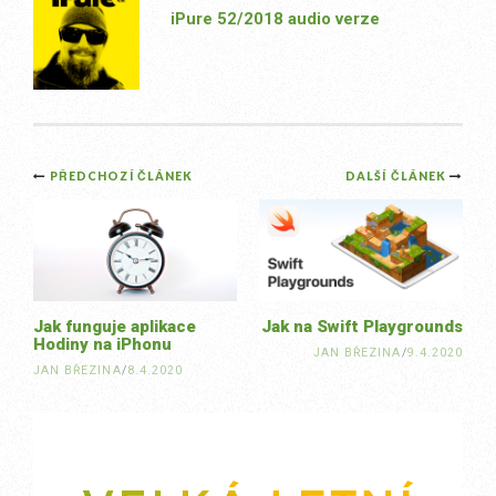
iPure 52/2018 audio verze
Post
PŘEDCHOZÍ ČLÁNEK
DALŠÍ ČLÁNEK
navigation
Jak funguje aplikace
Jak na Swift Playgrounds
Hodiny na iPhonu
JAN BŘEZINA
/
9.4.2020
JAN BŘEZINA
/
8.4.2020