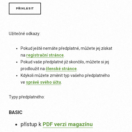
Užitečné odkazy:
Pokud ještě nemáte předplatné, můžete jej získat
na
registrační stránce
.
Pokud vaše předplatné již skončilo, můžete si jej
prodloužit na
členské stránce
.
Kdykoli můžete změnit typ vašeho předplatného
ve
správě svého účtu
.
Typy předplatného:
BASIC
přístup k
PDF verzi magazínu