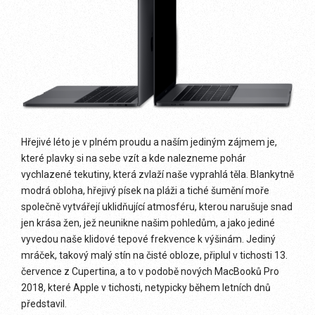
Hřejivé léto je v plném proudu a naším jediným zájmem je,
které plavky si na sebe vzít a kde nalezneme pohár
vychlazené tekutiny, která zvlaží naše vyprahlá těla. Blankytně
modrá obloha, hřejivý písek na pláži a tiché šumění moře
společně vytvářejí uklidňující atmosféru, kterou narušuje snad
jen krása žen, jež neunikne našim pohledům, a jako jediné
vyvedou naše klidové tepové frekvence k výšinám. Jediný
mráček, takový malý stín na čisté obloze, připlul v tichosti 13.
července z Cupertina, a to v podobě nových MacBooků Pro
2018, které Apple v tichosti, netypicky během letních dnů
představil.