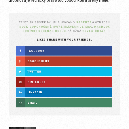
drobností je řečnicky právě tou vodou, která břehy mele.
TENTO PŘÍSPĚVEK BYL PUBLIKOVÁN V
RECENZE
A OZNAČEN
DOCK
,
DOPORUČENÉ
,
IPURE
,
KLÁVESNICE
,
MAC
,
MACBOOK
PRO 2018
,
RECENZE
,
USB-C
. ZÁLOŽKA
TRVALÝ ODKAZ
.
LIKE? SHARE WITH YOUR FRIENDS.
FACEBOOK
GOOGLE PLUS
TWITTER
PINTEREST
LINKEDIN
EMAIL