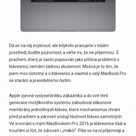
Dá se na něj zvyknout, ale kdykoliv pracujete v tišším
prostředí, budíte pozornost, a věřte mi, že ne příjemnou. S
prachem, který je často popisován jako příčina problémů s
klávesnicí, nemám žádnou zkušenost. Možná je to tím, že
jsem moc čistotný a o klávesnici a vlastně o celý MacBook Pro
se starám a pravidelně ho čistím.
Apple zjevně vyslyšel kritiku zákazníků a do své třetí
generace motýlkového systému zabudoval silikonové
membrány jednotlivých kláves, které mechanismus chrání
před prachem a zároveň snižují hlučnost kláves samotných.
Ve srovnání s mým MacBookem Pro 2016 je klávesnice tišší a
troufám si říct, že zároveň i „měkčí“. Píše se na ní příjemněji a