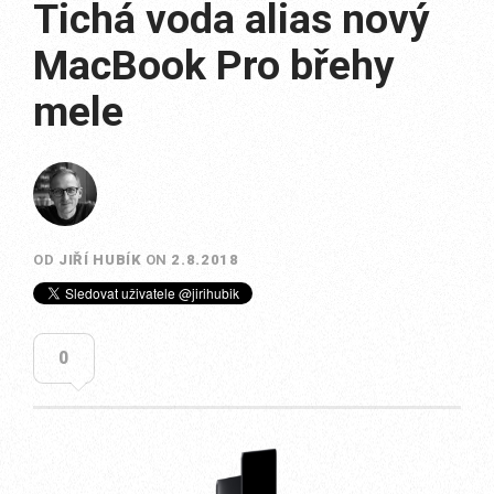
Tichá voda alias nový
MacBook Pro břehy
mele
OD
JIŘÍ HUBÍK
ON
2.8.2018
0