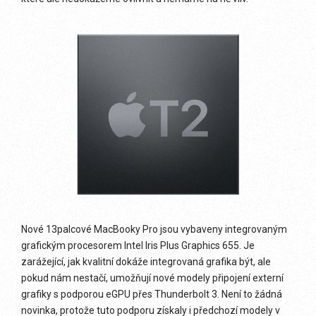
Nové 13palcové MacBooky Pro jsou vybaveny integrovaným
grafickým procesorem Intel Iris Plus Graphics 655. Je
zarážející, jak kvalitní dokáže integrovaná grafika být, ale
pokud nám nestačí, umožňují nové modely připojení externí
grafiky s podporou eGPU přes Thunderbolt 3. Není to žádná
novinka, protože tuto podporu získaly i předchozí modely v