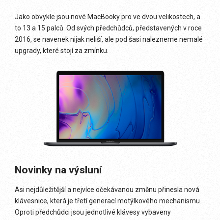
Jako obvykle jsou nové MacBooky pro ve dvou velikostech, a
to 13 a 15 palců. Od svých předchůdců, představených v roce
2016, se navenek nijak neliší, ale pod šasi nalezneme nemalé
upgrady, které stojí za zmínku.
Novinky na výsluní
Asi nejdůležitější a nejvíce očekávanou změnu přinesla nová
klávesnice, která je třetí generací motýlkového mechanismu.
Oproti předchůdci jsou jednotlivé klávesy vybaveny