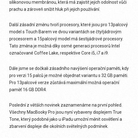
silikonovou membránou, která má zajistit jejich odolnost vůči
prachu a zároveň snížit hluk při jejich používání.
Další zásadní změnu tvoří procesory, které jsou pro 13palcový
model s Touch Barem ve dvou variantách se čtyřjádrovým
procesorem a 15palcový model má šestijádrové procesory.
Tato změna je možná díky osmé generaci procesorů Intel
označované Coffee Lake, respektive Core i5, i7 a i9.
Dále jsme se dočkali zásadního navýšení operační paměti, kdy
pro verzi 15 palců je možné objednat variantu s 32 GB paměti.
Pro 13palcové verze zůstává maximální možná operační
paměť 16 GB DDR4.
Poslední z větších novinek zaznamenáme na první pohled.
Všechny MacBooky Pro jsou nyní vybaveny displejem True
Tone, který podobně jako u iPadu umožní měnit osvětlení a
zbarvení displeje dle okolních světelných podmínek.