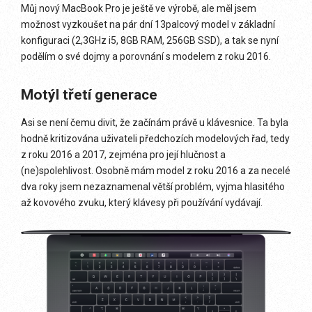
Můj nový MacBook Pro je ještě ve výrobě, ale měl jsem
možnost vyzkoušet na pár dní 13palcový model v základní
konfiguraci (2,3GHz i5, 8GB RAM, 256GB SSD), a tak se nyní
podělím o své dojmy a porovnání s modelem z roku 2016.
Motýl třetí generace
Asi se není čemu divit, že začínám právě u klávesnice. Ta byla
hodně kritizována uživateli předchozích modelových řad, tedy
z roku 2016 a 2017, zejména pro její hlučnost a
(ne)spolehlivost. Osobně mám model z roku 2016 a za necelé
dva roky jsem nezaznamenal větší problém, vyjma hlasitého
až kovového zvuku, který klávesy při používání vydávají.