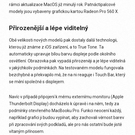
rámci aktualizace MacOS již minulý rok. Patnáctipalcové
modely jsou vybaveny grafickou kartou Radeon Pro 560 X.
Přirozenější a lépe viditelný
Obě velikosti nových modelů pak dostaly další technologii,
kterou již známe z iOS zařízení, a to True Tone. Ta
automaticky upravuje bílou barvu displeje podle okolního
osvětlení. Obrazovka pak vypadá přirozeněji a je lépe viditelná
v jakýchkoliv podmínkách. Na testovaném modelu fungovala
bezchybně a překvapilo mě, že na ni reaguje i Touch Bar, který
se mění společně s displejem.
Navíc v případě připojení k mému externímu monitoru (Apple
Thunderbolt Display) docházelo k úpravě i na něm, tedy za
podmínky otevřeného MacBooku Pro. Funkci neocení každý,
například grafici ji budou vypínat, aby zachovali věrnost barev
při zpracování svých podkladů, ale pro nás ostatní bude jistě
vítaným přínosem.