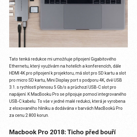
Tato tenká redukce mi umožňuje připojení Gigabitového
Ethernetu, který využívám na hotelích a konferencích, dále
HDMI 4K pro připojení k projektoru, má slot pro SD kartu a slot
pro micro SD kartu, Mini Display port s podporu 4K, dvě USB
3.1. s rychlostí přenosu 5 Gb/s a průchozí USB-C slot pro
napájení. K MacBooku Pro se připojuje pomocí integrovaného
USB-C kabelu. To vše v jedné malé redukci, která je vyrobena
z eloxovaného hliníku a dodávána v barvách MacBooků Pro
za cenu 2 800 korun.
Macbook Pro 2018: Ticho před bouří