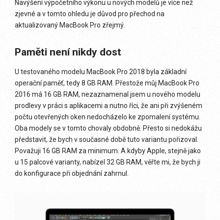
Navýšení výpočetního výkonu u nových modelů je více než
zjevné a v tomto ohledu je důvod pro přechod na
aktualizovaný MacBook Pro zřejmý.
Paměti není nikdy dost
U testovaného modelu MacBook Pro 2018 byla základní
operační paměť, tedy 8 GB RAM. Přestože můj MacBook Pro
2016 má 16 GB RAM, nezaznamenal jsem u nového modelu
prodlevy v práci s aplikacemi a nutno říci, že ani při zvýšeném
počtu otevřených oken nedocházelo ke zpomalení systému.
Oba modely se v tomto chovaly obdobně. Přesto si nedokážu
představit, že bych v současné době tuto variantu pořizoval.
Považuji 16 GB RAM za minimum. A kdyby Apple, stejně jako
u 15 palcové varianty, nabízel 32 GB RAM, věřte mi, že bych ji
do konfigurace při objednání zahrnul.