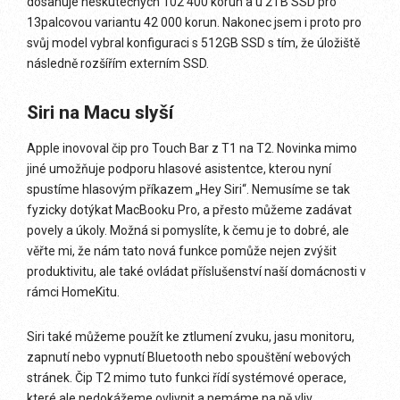
dosahuje neskutečných 102 400 korun a u 2TB SSD pro
13palcovou variantu 42 000 korun. Nakonec jsem i proto pro
svůj model vybral konfiguraci s 512GB SSD s tím, že úložiště
následně rozšířím externím SSD.
Siri na Macu slyší
Apple inovoval čip pro Touch Bar z T1 na T2. Novinka mimo
jiné umožňuje podporu hlasové asistentce, kterou nyní
spustíme hlasovým příkazem „Hey Siri“. Nemusíme se tak
fyzicky dotýkat MacBooku Pro, a přesto můžeme zadávat
povely a úkoly. Možná si pomyslíte, k čemu je to dobré, ale
věřte mi, že nám tato nová funkce pomůže nejen zvýšit
produktivitu, ale také ovládat příslušenství naší domácnosti v
rámci HomeKitu.
Siri také můžeme použít ke ztlumení zvuku, jasu monitoru,
zapnutí nebo vypnutí Bluetooth nebo spouštění webových
stránek. Čip T2 mimo tuto funkci řídí systémové operace,
které ale nedokážeme ovlivnit a nemáme na ně vliv.