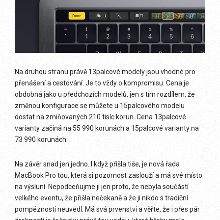
Na druhou stranu právě 13palcové modely jsou vhodné pro
přenášení a cestování. Je to vždy o kompromisu. Cena je
obdobná jako u předchozích modelů, jen s tím rozdílem, že
změnou konfigurace se můžete u 15palcového modelu
dostat na zmiňovaných 210 tisíc korun. Cena 13palcové
varianty začíná na 55 990 korunách a 15palcové varianty na
73 990 korunách.
Na závěr snad jen jedno. I když přišla tiše, je nová řada
MacBook Pro tou, která si pozornost zaslouží a má své místo
na výsluní. Nepodceňujme ji jen proto, že nebyla součástí
velkého eventu, že přišla nečekaně a že ji nikdo s tradiční
pompézností neuvedl. Má svá prvenství a věřte, že i přes pár