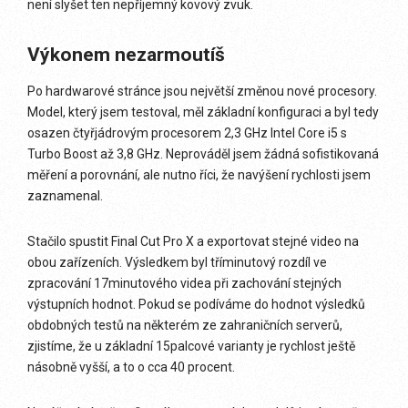
není slyšet ten nepříjemný kovový zvuk.
Výkonem nezarmoutíš
Po hardwarové stránce jsou největší změnou nové procesory.
Model, který jsem testoval, měl základní konfiguraci a byl tedy
osazen čtyřjádrovým procesorem 2,3 GHz Intel Core i5 s
Turbo Boost až 3,8 GHz. Neprováděl jsem žádná sofistikovaná
měření a porovnání, ale nutno říci, že navýšení rychlosti jsem
zaznamenal.
Stačilo spustit Final Cut Pro X a exportovat stejné video na
obou zařízeních. Výsledkem byl tříminutový rozdíl ve
zpracování 17minutového videa při zachování stejných
výstupních hodnot. Pokud se podíváme do hodnot výsledků
obdobných testů na některém ze zahraničních serverů,
zjistíme, že u základní 15palcové varianty je rychlost ještě
násobně vyšší, a to o cca 40 procent.