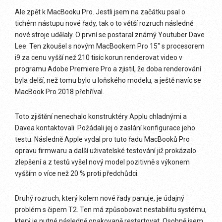
Ale zpět k MacBooku Pro. Jestli jsem na začátku psal o
tichém nástupu nové řady, tak o to větší rozruch následně
nové stroje udělaly. O první se postaral známý Youtuber Dave
Lee. Ten zkoušel s novým MacBookem Pro 15″ s procesorem
i9 za cenu vyšší než 210 tisíc korun renderovat video v
programu Adobe Premiere Pro a zjistil, že doba renderování
byla delší, než tomu bylo u loňského modelu, a ještě navíc se
MacBook Pro 2018 přehříval.
Toto zjištění nenechalo konstruktéry Applu chladnými a
Davea kontaktovali. Požádali jej o zaslání konfigurace jeho
testu. Následně Apple vydal pro tuto řadu MacBooků Pro
opravu firmwaru a další uživatelské testování již prokázalo
zlepšení a z testů vyšel nový model pozitivně s výkonem
vyšším o více než 20 % proti předchůdci.
Druhý rozruch, který kolem nové řady panuje, je údajný
problém s čipem T2. Ten má způsobovat nestabilitu systému,
který je nutné následně opakovaně restartovat. Osobně jsem