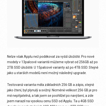
Nelze však Applu než poděkovat za vyšší úložiště. Pro nové
modely v 13palcové variantě můžeme vybrat od 256GB až po
2TB SSD úložiště. U 15palcové varianty až po 4TB SSD. Stejně
jako u starších modelů není možný následný upgrade.
Testovaná varianta měla základních 256 GB a zápis, stejně
jako čtení, byl plynulý a svižný. Nicméně velikost 256 GB je pro
mě nepřijatelná, a tak jsem se poohlížel po navýšení, a zde
jsem narazil na vysokou cenu SSD od Applu. Ta u 4GB SSD