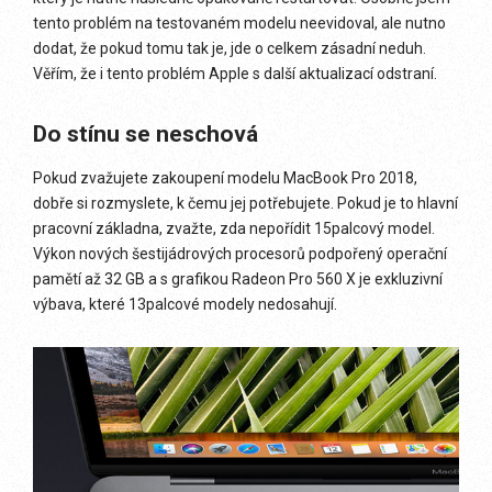
tento problém na testovaném modelu neevidoval, ale nutno
dodat, že pokud tomu tak je, jde o celkem zásadní neduh.
Věřím, že i tento problém Apple s další aktualizací odstraní.
Do stínu se neschová
Pokud zvažujete zakoupení modelu MacBook Pro 2018,
dobře si rozmyslete, k čemu jej potřebujete. Pokud je to hlavní
pracovní základna, zvažte, zda nepořídit 15palcový model.
Výkon nových šestijádrových procesorů podpořený operační
pamětí až 32 GB a s grafikou Radeon Pro 560 X je exkluzivní
výbava, které 13palcové modely nedosahují.