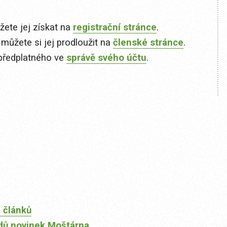
ete jej získat na
registrační stránce
.
 můžete si jej prodloužit na
členské stránce
.
předplatného ve
správě svého účtu
.
 článků
dů novinek Moštárna