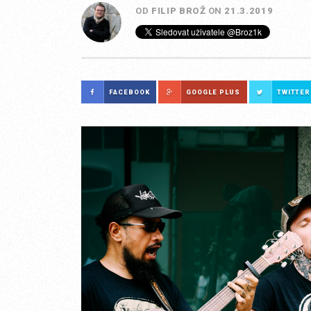
OD
FILIP BROŽ
ON
21.3.2019
FACEBOOK
GOOGLE PLUS
TWITTER