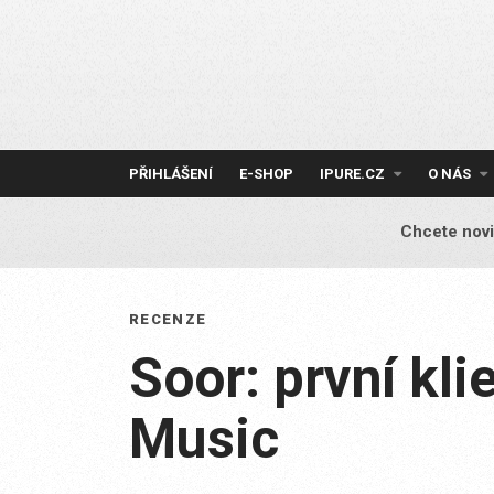
Skip
to
content
PŘIHLÁŠENÍ
E-SHOP
IPURE.CZ
O NÁS
Chcete novi
RECENZE
Soor: první kli
Music