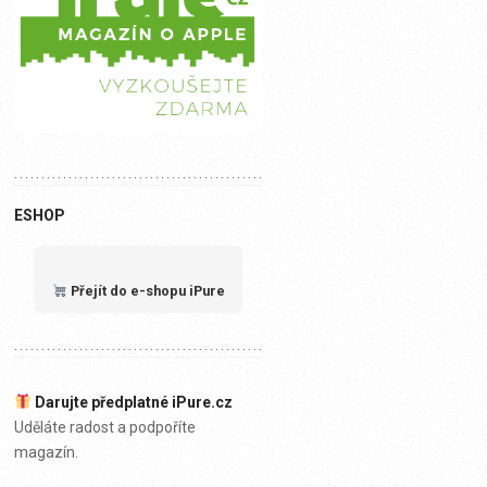
ESHOP
Přejít do e-shopu iPure
Darujte předplatné iPure.cz
Uděláte radost a podpoříte
magazín.