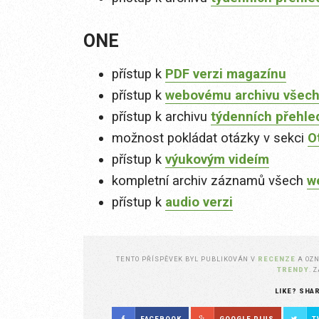
ONE
přístup k
PDF verzi magazínu
přístup k
webovému archivu všech
přístup k archivu
týdenních přehle
možnost pokládat otázky v sekci
O
přístup k
výukovým videím
kompletní archiv záznamů všech
w
přístup k
audio verzi
TENTO PŘÍSPĚVEK BYL PUBLIKOVÁN V
RECENZE
A OZ
TRENDY
. 
LIKE? SHA
FACEBOOK
GOOGLE PLUS
T