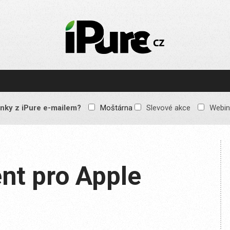
IPURE.CZ
Prémiový Apple e-
magazín, který vychází
každý týden. Žádné
reklamy, žádné
spekulace, jen čistý
obsah pro všechny
nky z iPure e-mailem?
Moštárna
Slevové akce
Webin
Apple fandy. Recenze,
komentáře a praktické
návody, jak začlenit
Apple zařízení do
každodenního života.
ent pro Apple