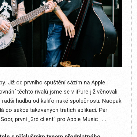
by. Již od prvního spuštění sázím na Apple
ovnání těchto rivalů jsme se v iPure již věnovali.
radši hudbu od kalifornské společnosti. Naopak
dá do sekce takzvaných třetích aplikací. Pár
Soor, první „3rd client“ pro Apple Music . . .
itele s příslušným typem předplatného.