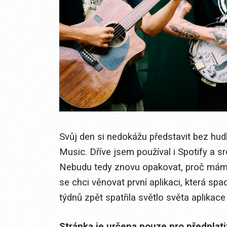
Svůj den si nedokážu představit bez hud
Music. Dříve jsem používal i Spotify a sr
Nebudu tedy znovu opakovat, proč mám 
se chci věnovat první aplikaci, která spa
týdnů zpět spatřila světlo světa aplikace 
Stránka je určena pouze pro předplat