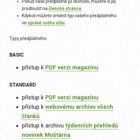
Pokud vaše předplatné již skončilo, můžete si jej
prodloužit na
členské stránce
.
Kdykoli můžete změnit typ vašeho předplatného
ve
správě svého účtu
.
Typy předplatného:
BASIC
přístup k
PDF verzi magazínu
STANDARD
přístup k
PDF verzi magazínu
přístup k
webovému archivu všech
článků
přístup k archivu
týdenních přehledů
novinek Moštárna