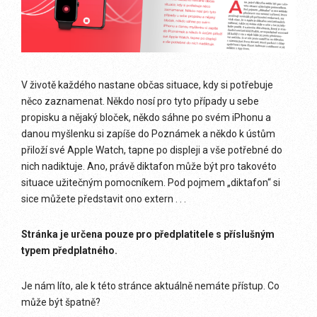
V životě každého nastane občas situace, kdy si potřebuje
něco zaznamenat. Někdo nosí pro tyto případy u sebe
propisku a nějaký bloček, někdo sáhne po svém iPhonu a
danou myšlenku si zapíše do Poznámek a někdo k ústům
přiloží své Apple Watch, tapne po displeji a vše potřebné do
nich nadiktuje. Ano, právě diktafon může být pro takovéto
situace užitečným pomocníkem. Pod pojmem „diktafon“ si
sice můžete představit ono extern . . .
Stránka je určena pouze pro předplatitele s příslušným
typem předplatného.
Je nám líto, ale k této stránce aktuálně nemáte přístup. Co
může být špatně?