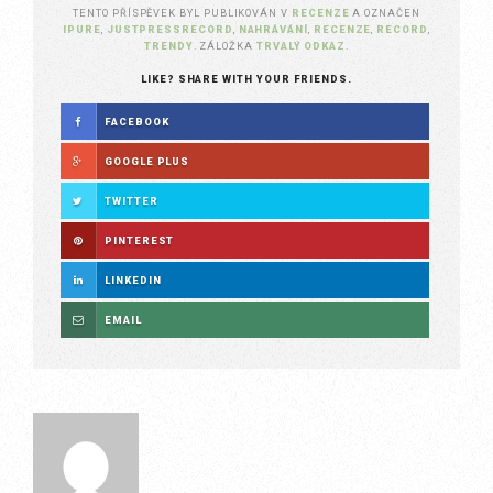
TENTO PŘÍSPĚVEK BYL PUBLIKOVÁN V
RECENZE
A OZNAČEN
IPURE
,
JUSTPRESSRECORD
,
NAHRÁVÁNÍ
,
RECENZE
,
RECORD
,
TRENDY
. ZÁLOŽKA
TRVALÝ ODKAZ
.
LIKE? SHARE WITH YOUR FRIENDS.
FACEBOOK
GOOGLE PLUS
TWITTER
PINTEREST
LINKEDIN
EMAIL