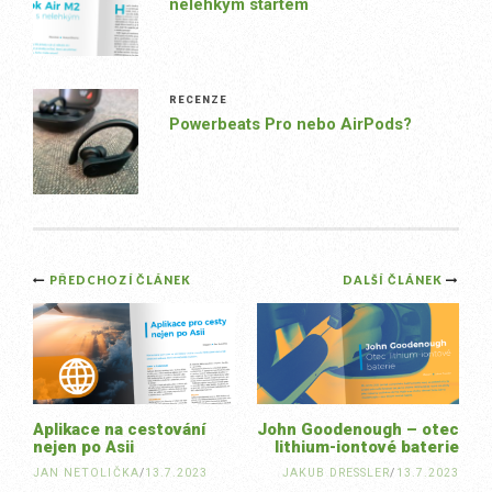
nelehkým startem
RECENZE
Powerbeats Pro nebo AirPods?
Post
PŘEDCHOZÍ ČLÁNEK
DALŠÍ ČLÁNEK
navigation
Aplikace na cestování
John Goodenough – otec
nejen po Asii
lithium-iontové baterie
JAN NETOLIČKA
/
13.7.2023
JAKUB DRESSLER
/
13.7.2023