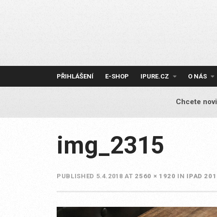
Skip
to
content
PŘIHLÁŠENÍ
E-SHOP
IPURE.CZ
O NÁS
Chcete novi
img_2315
PUBLISHED
5.4.2018
AT
2560 × 1920
IN
IPAD 20