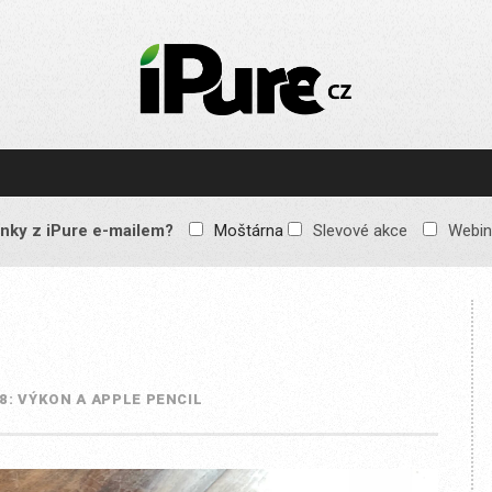
IPURE.CZ
Prémiový Apple e-
magazín, který vychází
každý týden. Žádné
reklamy, žádné
spekulace, jen čistý
obsah pro všechny
nky z iPure e-mailem?
Moštárna
Slevové akce
Webin
Apple fandy. Recenze,
komentáře a praktické
návody, jak začlenit
Apple zařízení do
každodenního života.
18: VÝKON A APPLE PENCIL