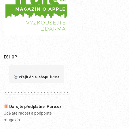
ESHOP
Přejít do e-shopu iPure
Darujte předplatné iPure.cz
Uděláte radost a podpoříte
magazín.